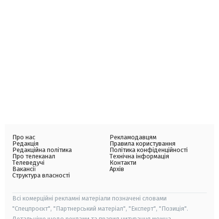
Про нас
Рекламодавцям
Редакція
Правила користування
Редакційна політика
Політика конфіденційності
Про телеканал
Технічна інформація
Телеведучі
Контакти
Вакансії
Архів
Структура власності
Всі комерційні рекламні матеріали позначені словами
"Спецпроєкт", "Партнерський матеріал", "Експерт", "Позиція".
Детальніше щодо реклами та правил цитування можна