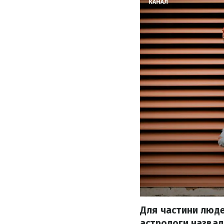
Для частини люде
астрологи назвал