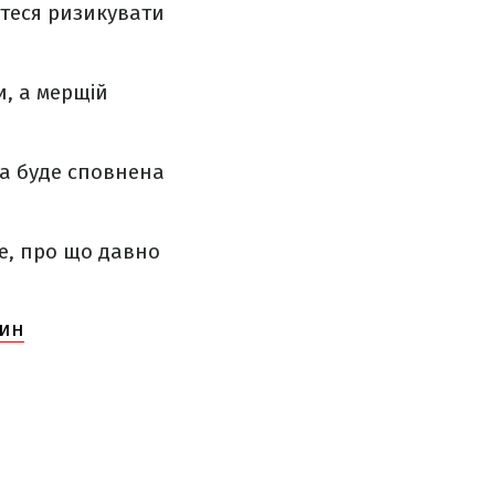
йтеся ризикувати
и, а мерщій
та буде сповнена
те, про що давно
вин