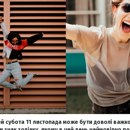
й субота 11 листопада може бути доволі важко
и знак зодіаку, якому в цей день неймовірно п