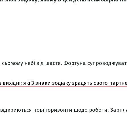
а сьомому небі від щастя. Фортуна супроводжуват
 вихідні: які 3 знаки зодіаку зрадять свого партн
 відкриються нові горизонти щодо роботи. Зарп