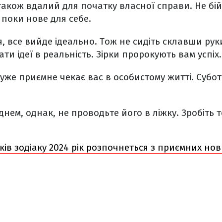
 також вдалий для початку власної справи. Не бі
 поки нове для себе.
я, все вийде ідеально. Тож не сидіть склавши рук
и ідеї в реальність. Зірки пророкують вам успіх.
дуже приємне чекає вас в особистому житті. Субо
днем, однак, не проводьте його в ліжку. Зробіть 
аків зодіаку 2024 рік розпочнеться з приємних но