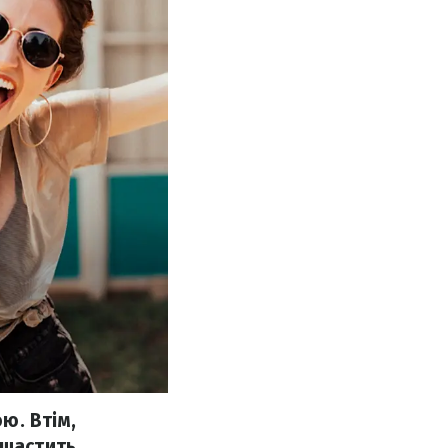
ю. Втім,
ощастить.