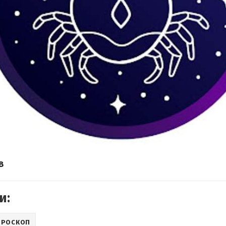
в
и:
ОРОСКОП