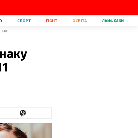
О
СПОРТ
FIGHT
ОСВІТА
ЛАЙФХАКИ
опада
знаку
11