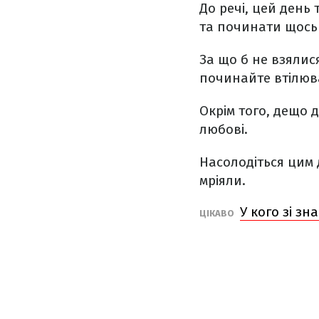
До речі, цей день
та починати щось
За що б не взялис
починайте втілюват
Окрім того, дещо 
любові.
Насолодіться цим 
мріяли.
У кого зі зн
ЦІКАВО