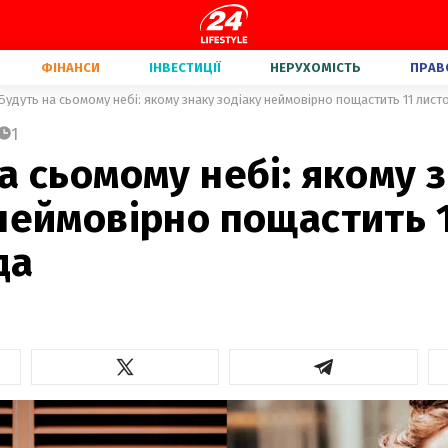
ФІНАНСИ
ІНВЕСТИЦІЇ
НЕРУХОМІСТЬ
ПРАВ
Будуть на сьомому небі: якому знаку зодіаку неймовірно пощастить 11 лист
1
а сьомому небі: якому 
неймовірно пощастить 
да