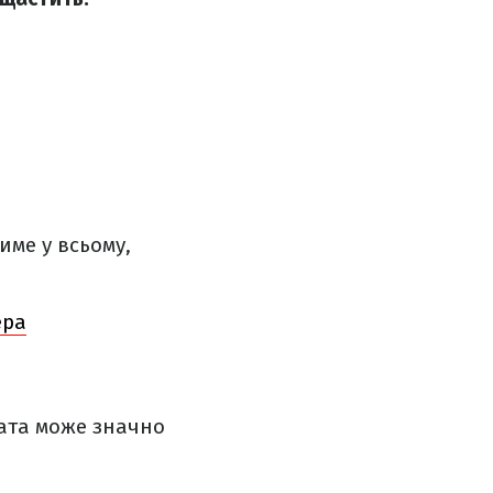
име у всьому,
ера
лата може значно