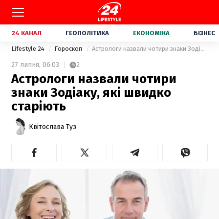
24 КАНАЛ
ГЕОПОЛІТИКА
ЕКОНОМІКА
БІЗНЕС
Lifestyle 24
Гороскоп
Астрологи назвали чотири знаки Зодіаку, які швидко старіють
27 липня,
06:03
2
Астрологи назвали чотири
знаки Зодіаку, які швидко
старіють
Квітослава Туз