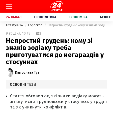
24 КАНАЛ
ГЕОПОЛІТИКА
ЕКОНОМІКА
БІЗНЕС
Lifestyle 24
Гороскоп
Непростий грудень: кому зі знаків зодіаку треба приготуватися до негараздів у стосунках
9 грудня,
10:48
2
Непростий грудень: кому зі
знаків зодіаку треба
приготуватися до негараздів у
стосунках
Квітослава Туз
ОСНОВНІ ТЕЗИ
Стаття обговорює, які знаки зодіаку можуть
зіткнутися з труднощами у стосунках у грудні
та як уникнути конфліктів.