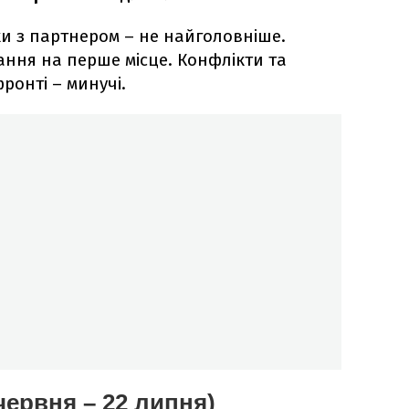
ки з партнером – не найголовніше.
ання на перше місце. Конфлікти та
онті – минучі.
 червня – 22 липня)