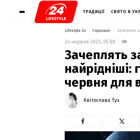
ТРАДИЦІЇ
СВЯТО В УКР
Lifestyle 24
Гороскоп
24 червня 2023,
05:00
Зачеплять з
найрідніші: 
червня для в
Квітослава Туз