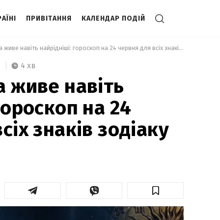
АЇНІ
ПРИВІТАННЯ
КАЛЕНДАР ПОДІЙ
 Зачеплять за живе навіть найрідніші: гороскоп на 24 червня для всіх знаків зодіаку 
4 хв
а живе навіть
гороскоп на 24
сіх знаків зодіаку