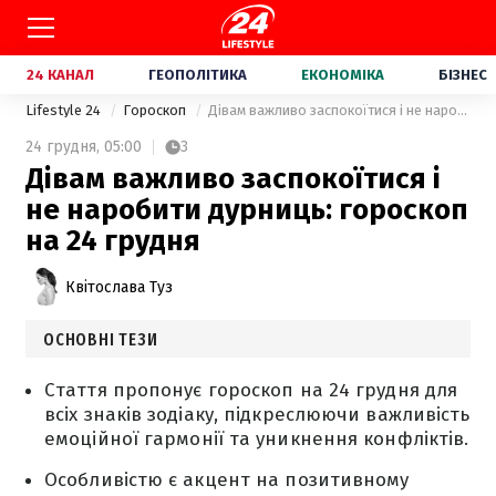
24 КАНАЛ
ГЕОПОЛІТИКА
ЕКОНОМІКА
БІЗНЕС
Lifestyle 24
Гороскоп
Дівам важливо заспокоїтися і не наробити дурниць: гороскоп на 24 грудня
24 грудня,
05:00
3
Дівам важливо заспокоїтися і
не наробити дурниць: гороскоп
на 24 грудня
Квітослава Туз
ОСНОВНІ ТЕЗИ
Стаття пропонує гороскоп на 24 грудня для
всіх знаків зодіаку, підкреслюючи важливість
емоційної гармонії та уникнення конфліктів.
Особливістю є акцент на позитивному