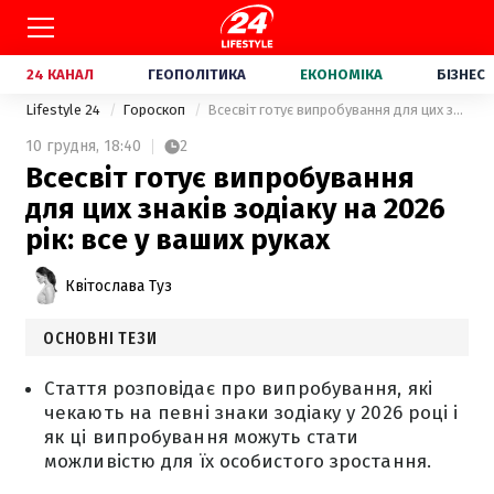
24 КАНАЛ
ГЕОПОЛІТИКА
ЕКОНОМІКА
БІЗНЕС
Lifestyle 24
Гороскоп
Всесвіт готує випробування для цих знаків зодіаку на 2026 рік: все у ваших руках
10 грудня,
18:40
2
Всесвіт готує випробування
для цих знаків зодіаку на 2026
рік: все у ваших руках
Квітослава Туз
ОСНОВНІ ТЕЗИ
Стаття розповідає про випробування, які
чекають на певні знаки зодіаку у 2026 році і
як ці випробування можуть стати
можливістю для їх особистого зростання.