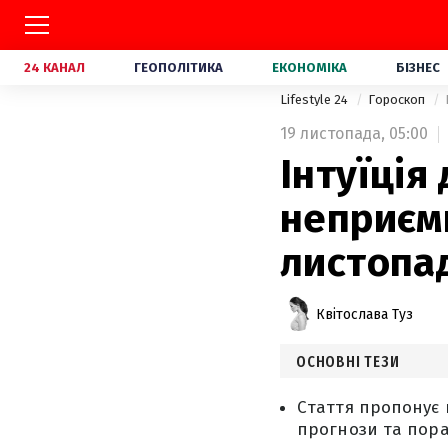
24 КАНАЛ
ГЕОПОЛІТИКА
ЕКОНОМІКА
БІЗНЕС
Lifestyle 24
Гороскоп
19 листопада,
05:00
Інтуїція
неприємн
листопад
Квітослава Туз
ОСНОВНІ ТЕЗИ
Стаття пропонує г
прогнози та пора