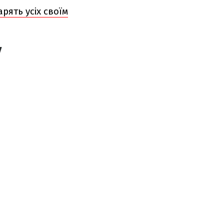
рять усіх своїм
у