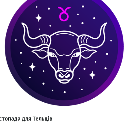
стопада для Тельців