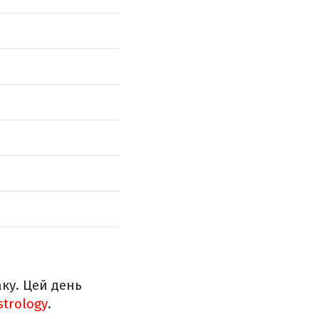
аку. Цей день
strology
.