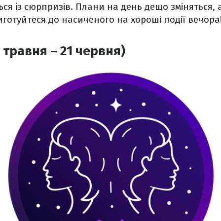
ся із сюрпризів. Плани на день дещо зміняться, а
иготуйтеся до насиченого на хороші події вечора
 травня – 21 червня)