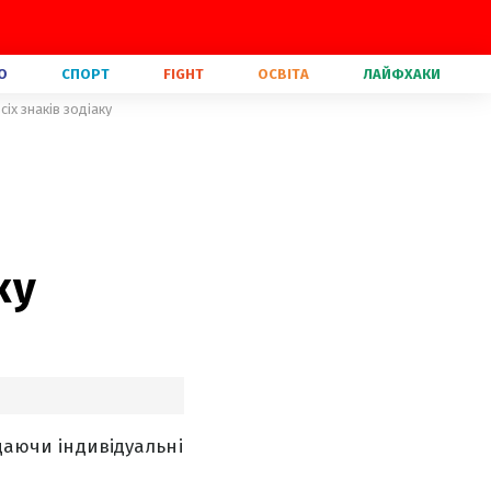
О
СПОРТ
FIGHT
ОСВІТА
ЛАЙФХАКИ
іх знаків зодіаку
ку
даючи індивідуальні