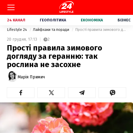
24 КАНАЛ
ГЕОПОЛІТИКА
ЕКОНОМІКА
БІЗНЕС
Lifestyle 24
Лайфхаки та поради
Прості правила зимового догляду за геранню: так рослина не засохне
20 грудня,
17:13
2
Прості правила зимового
догляду за геранню: так
рослина не засохне
Марія Примич