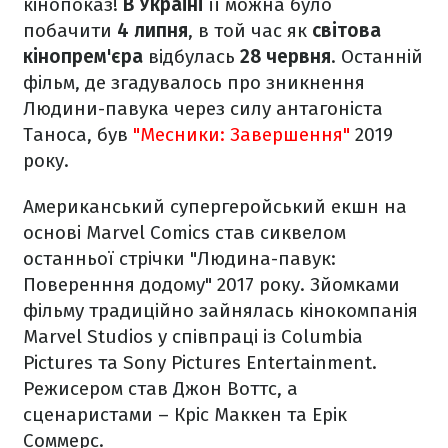
кінопоказ!
В Україні
її можна було
побачити
4 липня
, в той час як
світова
кінопрем'єра
відбулась
28 червня
. Останній
фільм, де згадувалось про зникнення
Людини-павука через силу антагоніста
Таноса, був
"Месники: Завершення"
2019
року.
Американський супергеройський екшн на
основі Marvel Comics став сиквелом
останньої стрічки "Людина-павук:
Поверенння додому" 2017 року. Зйомками
фільму традиційно зайнялась кінокомпанія
Marvel Studios у співпраці із Columbia
Pictures та Sony Pictures Entertainment.
Режисером став Джон Воттс, а
сценаристами – Кріс Маккен та Ерік
Соммерс.