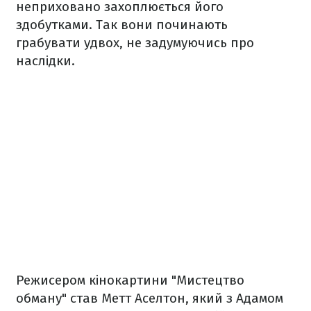
неприховано захоплюється його
здобутками. Так вони починають
грабувати удвох, не задумуючись про
наслідки.
Режисером кінокартини "Мистецтво
обману" став Метт Аселтон, який з Адамом