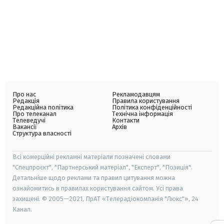
Про нас
Рекламодавцям
Редакція
Правила користування
Редакційна політика
Політика конфіденційності
Про телеканал
Технічна інформація
Телеведучі
Контакти
Вакансії
Архів
Структура власності
Всі комерційні рекламні матеріали позначені словами
"Спецпроєкт", "Партнерський матеріал", "Експерт", "Позиція".
Детальніше щодо реклами та правил цитування можна
ознайомитись в правилах користування сайтом. Усі права
захищені. © 2005—2021, ПрАТ «Телерадіокомпанія "Люкс"», 24
Канал.