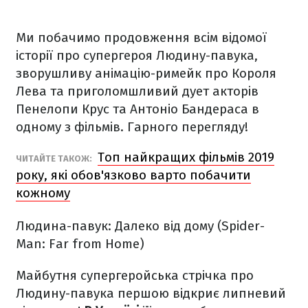
Ми побачимо продовження всім відомої
історії про супергероя Людину-павука,
зворушливу анімацію-римейк про Короля
Лева та приголомшливий дует акторів
Пенелопи Крус та Антоніо Бандераса в
одному з фільмів. Гарного перегляду!
Топ найкращих фільмів 2019
ЧИТАЙТЕ ТАКОЖ:
року, які обов'язково варто побачити
кожному
Людина-павук: Далеко від дому (
Spider-
Man: Far from Home)
Майбутня супергеройська стрічка про
Людину-павука першою відкриє липневий