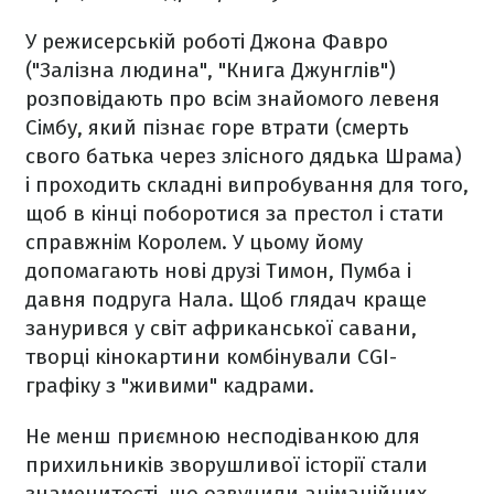
У режисерській роботі Джона Фавро
("Залізна людина", "Книга Джунглів")
розповідають про всім знайомого левеня
Сімбу, який пізнає горе втрати (смерть
свого батька через злісного дядька Шрама)
і проходить складні випробування для того,
щоб в кінці поборотися за престол і стати
справжнім Королем. У цьому йому
допомагають нові друзі Тимон, Пумба і
давня подруга Нала. Щоб глядач краще
занурився у світ африканської савани,
творці кінокартини комбінували CGI-
графіку з "живими" кадрами.
Не менш приємною несподіванкою для
прихильників зворушливої історії стали
знаменитості, що озвучили анімаційних