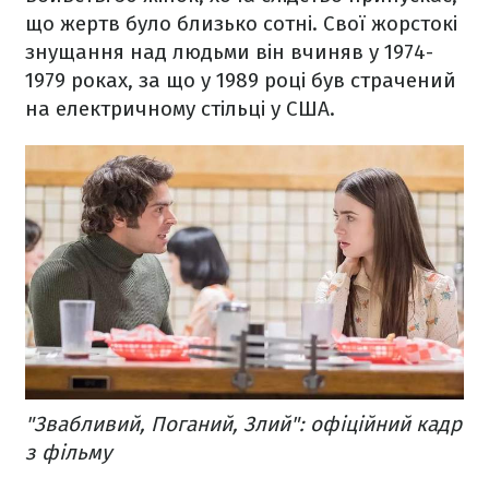
що жертв було близько сотні. Свої жорстокі
знущання над людьми він вчиняв у 1974-
1979 роках, за що у 1989 році був страчений
на електричному стільці у США.
"Звабливий, Поганий, Злий": офіційний кадр
з фільму