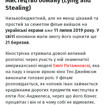
Мистецтво обману (Lying and
Stealing)
Низькобюджетний, але не менш цікавий та
простий за сюжетом фільм вийшов на
українські екрани
вже
11 липня 2019 року
.
У
світі
кіномани мали змогу його оцінити ще
21 березня
.
Кінострічка отримала доволі великий
розголос через участь у ній знаменитої
американської моделі
Емілі Ратажковскі
, яка
на пару з іншою зіркою кіно Тео Джеймсом
виконали головні ролі. У фільмі
розповідається, як чоловік Іван займається
крадіжками дорогих предметів мистецтва в
еліти Лос-Анджелеса, через що його бізнес
процвітає і він ні в чому собі не відмовляє.