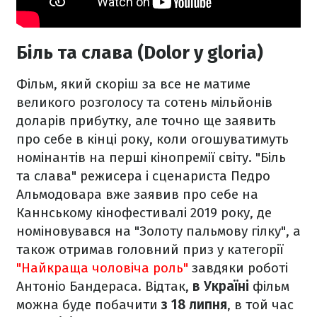
Біль та слава (Dolor y gloria)
Фільм, який скоріш за все не матиме
великого розголосу та сотень мільйонів
доларів прибутку, але точно ще заявить
про себе в кінці року, коли огошуватимуть
номінантів на перші кінопремії світу. "Біль
та слава" режисера і сценариста Педро
Альмодовара вже заявив про себе на
Каннському кінофестивалі 2019 року, де
номіновувався на "Золоту пальмову гілку", а
також отримав головний приз у категорії
"Найкраща чоловіча роль"
завдяки роботі
Антоніо Бандераса. Відтак,
в Україні
фільм
можна буде побачити
з 18 липня
, в той час