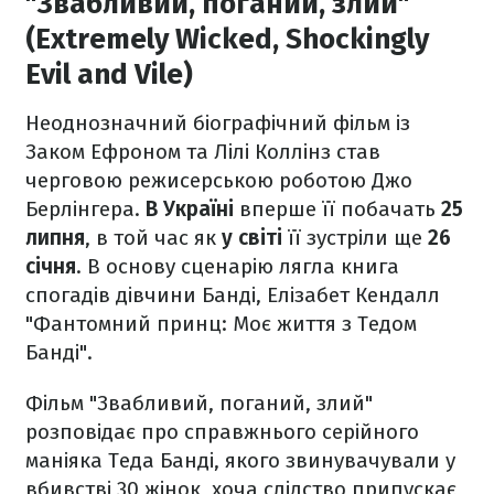
"Звабливий, поганий, злий"
(Extremely Wicked, Shockingly
Evil and Vile)
Неоднозначний біографічний фільм із
Заком Ефроном та Лілі Коллінз став
черговою режисерською роботою Джо
Берлінгера.
В Україні
вперше її побачать
25
липня
, в той час як
у світі
її зустріли ще
26
січня
. В основу сценарію лягла книга
спогадів дівчини Банді, Елізабет Кендалл
"Фантомний принц: Моє життя з Тедом
Банді".
Фільм "Звабливий, поганий, злий"
розповідає про справжнього серійного
маніяка Теда Банді, якого звинувачували у
вбивстві 30 жінок, хоча слідство припускає,