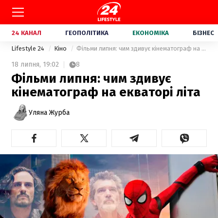
24 КАНАЛ
ГЕОПОЛІТИКА
ЕКОНОМІКА
БІЗНЕС
Lifestyle 24
Кіно
Фільми липня: чим здивує кінематограф на екваторі літа
18 липня,
19:02
8
Фільми липня: чим здивує
кінематограф на екваторі літа
Уляна Журба