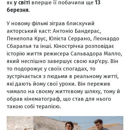
як
у світі
вперше її побачили ще
13
березня
.
У новому фільмі зіграв блискучий
акторський каст: Антоніо Бандерас,
Пенелопа Крус, Юлієта Серрано, Леонардо
Сбаралья та інші. Кінострічка розповідає
історію життя режисера Сальвадора Малло,
який неспішно завершує свою кар'єру. Він
то подорожує у своїх спогадах, то
зустрічається з людьми в реальному житті,
які дають йому свої уроки. Він пережив
чимало на своєму життєвому шляху, тому й
обрав кінематограф, що став для нього
такою собі терапією.