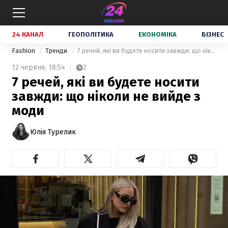
24 КАНАЛ
ГЕОПОЛІТИКА
ЕКОНОМІКА
БІЗНЕС
Fashion
Тренди
7 речей, які ви будете носити завжди: що ніколи не вийде з моди
12 червня,
18:54
2
7 речей, які ви будете носити
завжди: що ніколи не вийде з
моди
Юлія Турелик