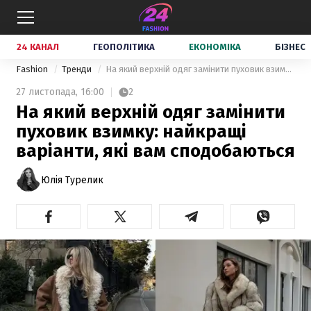
24 КАНАЛ
ГЕОПОЛІТИКА
ЕКОНОМІКА
БІЗНЕС
Fashion
Тренди
На який верхній одяг замінити пуховик взимку: найкращі варіанти, які вам сподобаються
27 листопада,
16:00
2
На який верхній одяг замінити
пуховик взимку: найкращі
варіанти, які вам сподобаються
Юлія Турелик