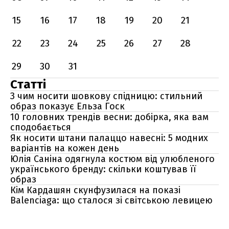
15
16
17
18
19
20
21
22
23
24
25
26
27
28
29
30
31
Статті
З чим носити шовкову спідницю: стильний
образ показує Ельза Госк
10 головних трендів весни: добірка, яка вам
сподобається
Як носити штани палаццо навесні: 5 модних
варіантів на кожен день
Юлія Саніна одягнула костюм від улюбленого
українського бренду: скільки коштував її
образ
Кім Кардашян скунфузилася на показі
Balenciaga: що сталося зі світською левицею