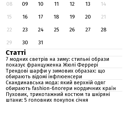
08
09
10
11
12
13
14
15
16
17
18
19
20
21
22
23
24
25
26
27
28
29
30
31
Статті
7 модних светрів на зиму: стильні образи
показує француженка Жюлі Феррері
Трендові шарфи у зимових образах: що
обирають відомі інфлюенсери
Скандинавська мода: який верхній одяг
обирають fashion-блогери нордичних країн
Пуховик, трикотажний костюм та шкіряні
штани: 5 головних покупок січня