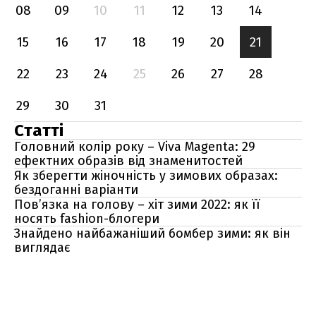
08
09
10
11
12
13
14
15
16
17
18
19
20
21
22
23
24
25
26
27
28
29
30
31
Статті
Головний колір року – Viva Magenta: 29
ефектних образів від знаменитостей
Як зберегти жіночність у зимових образах:
бездоганні варіанти
Пов’язка на голову – хіт зими 2022: як її
носять fashion-блогери
Знайдено найбажаніший бомбер зими: як він
виглядає