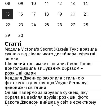
08
09
10
11
12
13
14
15
16
17
18
19
20
21
22
23
24
25
26
27
28
29
30
Статті
Модель Victoria's Secret Жасмін Тукс вразила
сукнею від ліванського дизайнера: ефектні
знімки
Шкіряний топ, жакет і штани: Леоні Ганне
приголомшила вишуканим образом –
розкішні кадри
Кендалл Дженнер захопила стильною
фотосесією для глянцю Vogue Germany:
дивовижні світлини
Олівія Палермо зачарувала сукнею, яку
обрала на весілля друзів: розкішні фото
Дакота Джонсон вийшла у світ в ефектному