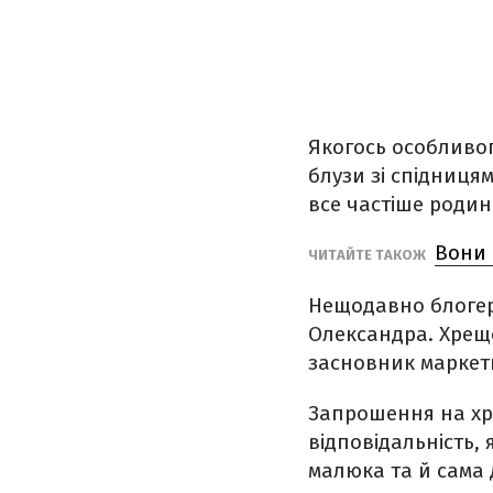
Якогось особливог
блузи зі спідниця
все частіше родин
Вони 
ЧИТАЙТЕ ТАКОЖ
Нещодавно блогер
Олександра. Хрещ
засновник маркети
Запрошення на хре
відповідальність,
малюка та й сама 