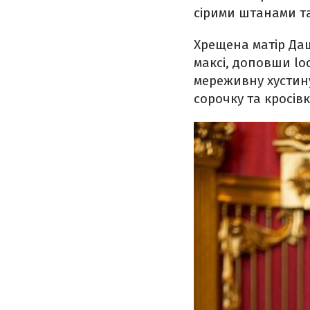
сірими штанами т
Хрещена матір Даш
максі, доповши lo
мереживну хустину
сорочку та кросі