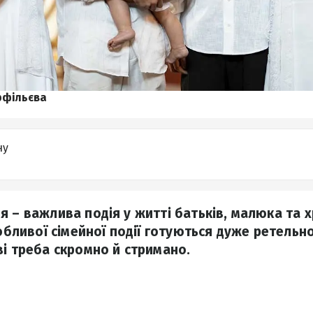
рфільєва
ну
я – важлива подія у житті батьків, малюка та 
собливої сімейної події готуються дуже ретельно
ві треба скромно й стримано.