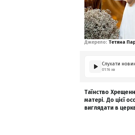
Джерело:
Тетяна Па
Слухати нови
01:16 хв
Таїнство Хрещенн
матері. До цієї о
виглядати в церк