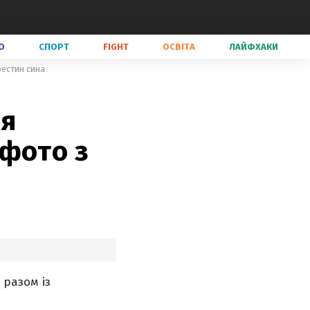
О
СПОРТ
FIGHT
ОСВІТА
ЛАЙФХАКИ
рестин сина
ня
 фото з
разом із