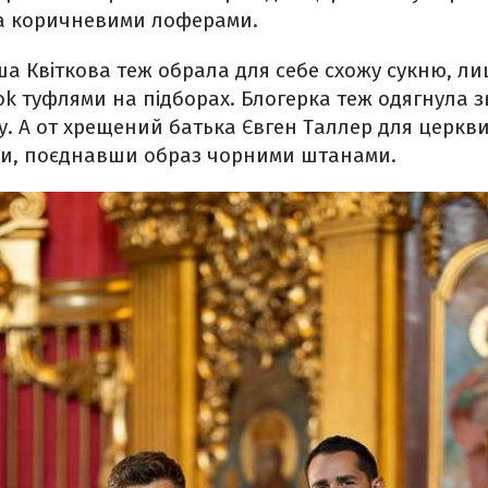
а коричневими лоферами.
а Квіткова теж обрала для себе схожу сукню, ли
ok туфлями на підборах. Блогерка теж одягнула з
. А от хрещений батька Євген Таллер для церкви
вки, поєднавши образ чорними штанами.