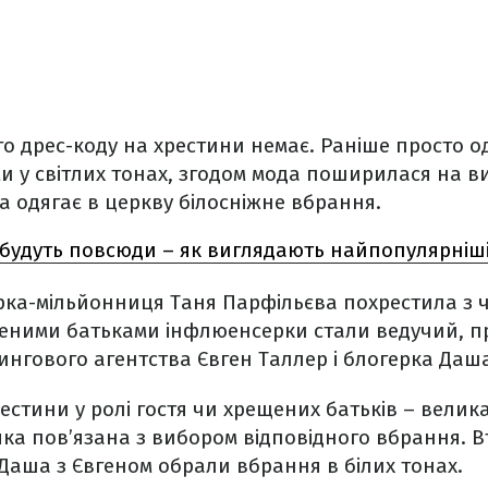
о дрес-коду на хрестини немає. Раніше просто од
ми у світлих тонах, згодом мода поширилася на 
а одягає в церкву білосніжне вбрання.
будуть повсюди – як виглядають найпопулярніші
ка-мільйонниця Таня Парфільєва похрестила з 
еними батьками інфлюенсерки стали ведучий, п
нгового агентства Євген Таллер і блогерка Даша
стини у ролі гостя чи хрещених батьків – велика
 яка пов’язана з вибором відповідного вбрання. В
Даша з Євгеном обрали вбрання в білих тонах.