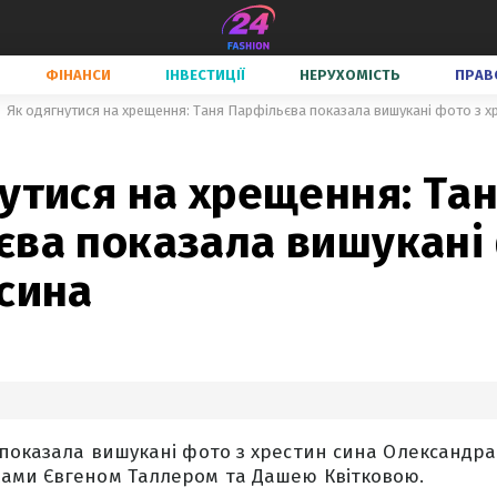
ФІНАНСИ
ІНВЕСТИЦІЇ
НЕРУХОМІСТЬ
ПРАВ
Як одягнутися на хрещення: Таня Парфільєва показала вишукані фото з х
утися на хрещення: Та
єва показала вишукані
сина
показала вишукані фото з хрестин сина Олександра 
ами Євгеном Таллером та Дашею Квітковою.