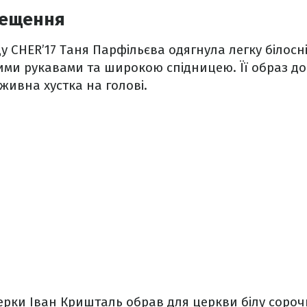
рещення
 CHER’17 Таня Парфільєва одягнула легку білосн
ими рукавами та широкою спідницею. Її образ д
живна хустка на голові.
рки Іван Кришталь обрав для церкви білу сорочк