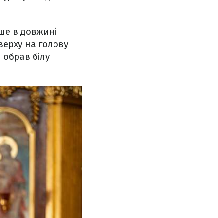
ше в довжині
верху на голову
 обрав білу