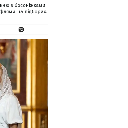
укню з босоніжками
туфлями на підборах.