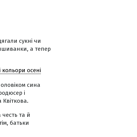
ягали сукні чи
вишиванки, а тепер
 кольори осені
чоловіком сина
родюсер і
 Квіткова.
 честь та й
тім, батьки