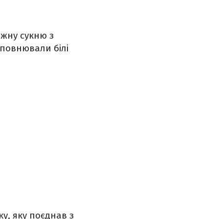
іжну сукню з
оповнювали білі
у, яку поєднав з