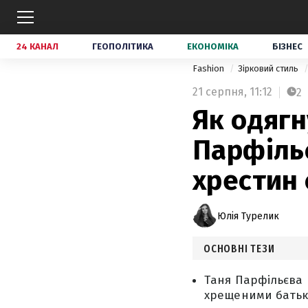
24 КАНАЛ
ГЕОПОЛІТИКА
ЕКОНОМІКА
БІЗНЕС
Fashion
Зірковий стиль
21 серпня,
11:12
2
Як одягн
Парфіль
хрестин 
Юлія Турелик
ОСНОВНІ ТЕЗИ
Таня Парфільєва 
хрещеними батьк