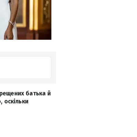
хрещених батька й
, оскільки