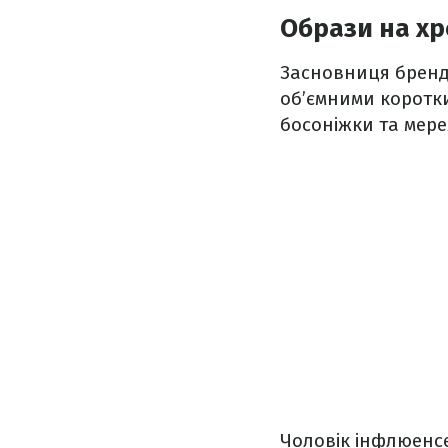
Образи на х
Засновниця бренду
об’ємними коротк
босоніжки та мере
Чоловік інфлюенсе