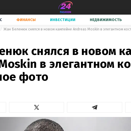
С
ФИНАНСЫ
ИНВЕСТИЦИИ
НЕДВИЖИМОСТЬ
Жан Беленюк снялся в новом кампейне Andreas Moskin в элегантном ко
енюк снялся в новом к
Moskin в элегантном к
ое фото