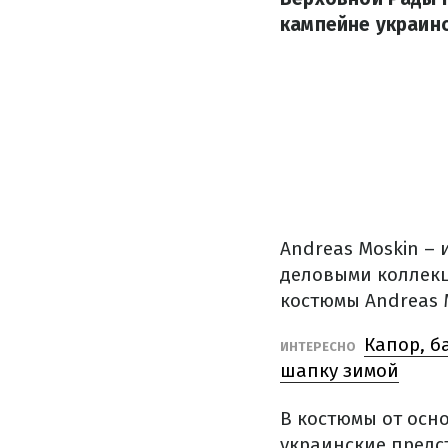
кампейне украинс
Andreas Moskin –
деловыми коллекц
костюмы Andreas 
Капор, б
ИНТЕРЕСНО
шапку зимой
В костюмы от осн
украинские предс