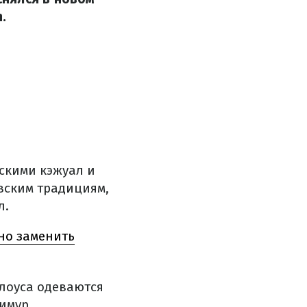
.
скими кэжуал и
вским традициям,
л.
жно заменить
лоуса одеваются
Тимур