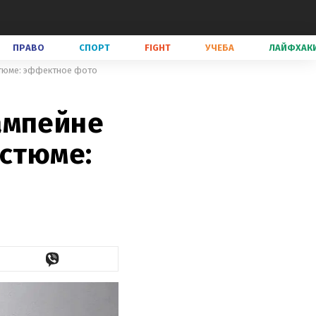
ПРАВО
СПОРТ
FIGHT
УЧЕБА
ЛАЙФХАК
стюме: эффектное фото
ампейне
остюме: