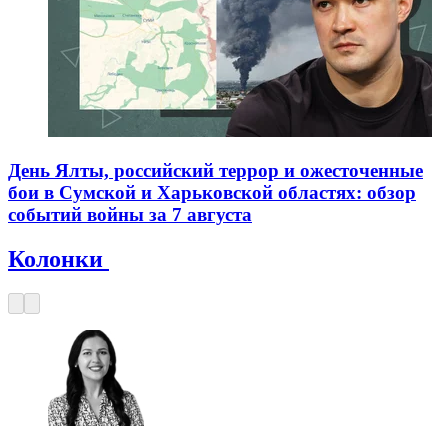
День Ялты, российский террор и ожесточенные
бои в Сумской и Харьковской областях: обзор
событий войны за 7 августа
Колонки