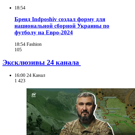
18:54
Бренд Indposhiv создал форму для
национальной сборной Украины по
футболу на Евро-2024
18:54
Fashion
105
Эксклюзивы 24 канала
16:00
24 Канал
1 423