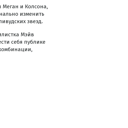
 Меган и Колсона,
инально изменить
ливудских звезд.
тилистка Мэйв
ести себя публике
 комбинации,