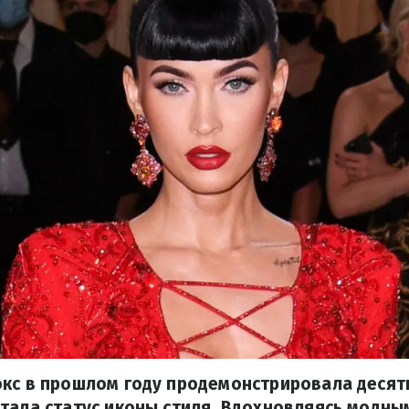
окс в прошлом году продемонстрировала десят
тала статус иконы стиля. Вдохновляясь модн