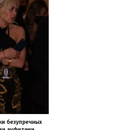
ки безупречных
ыми ауфитами