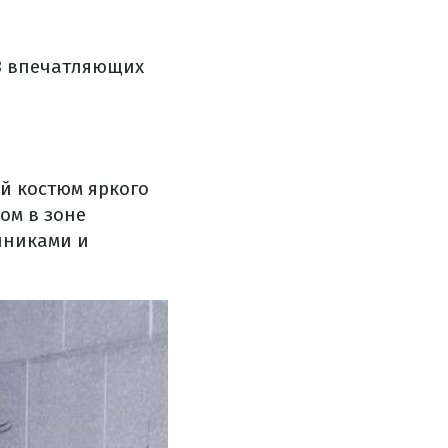
 3 впечатляющих
й костюм
яркого
ом в зоне
чниками и