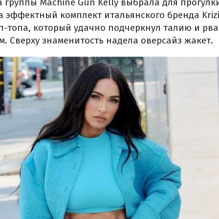
а группы Machine Gun Kelly выбрала для прогул
а эффектный комплект итальянского бренда Kriz
п-топа, который удачно подчеркнул талию и рв
. Сверху знаменитость надела оверсайз жакет.