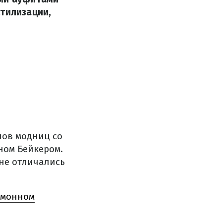
стилизации,
нов модниц со
ном Бейкером.
 не отличались
имонном