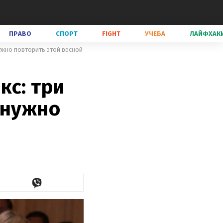
ПРАВО
СПОРТ
FIGHT
УЧЕБА
ЛАЙФХАК
ужно повторить этой весной
кс: три
 нужно