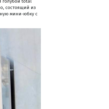
ки
голубой total
io, состоящий из
аную мини-юбку с