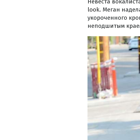
Невеста вокалист
look
. Меган надел
укороченного кро
неподшитым краем