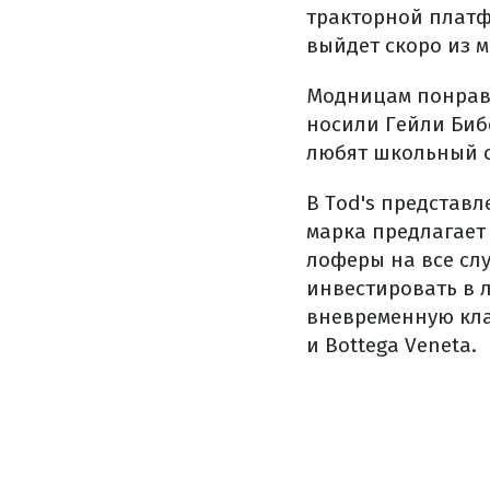
тракторной платф
выйдет скоро из 
Модницам понрави
носили Гейли Биб
любят школьный ст
В Tod's представл
марка предлагает
лоферы на все слу
инвестировать в 
вневременную кла
и Bottega Veneta.