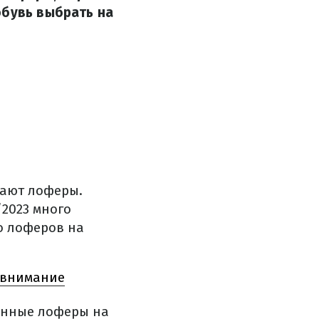
обувь выбрать на
мают лоферы.
/2023 много
о лоферов на
ь внимание
анные лоферы на