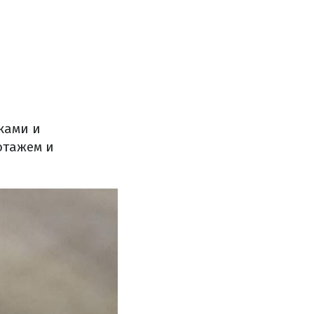
ками и
отажем и