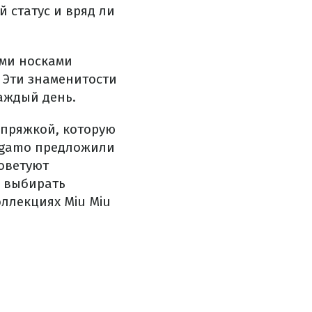
 статус и вряд ли
ыми носками
 Эти знаменитости
каждый день.
 пряжкой, которую
ragamo предложили
советуют
и выбирать
оллекциях Miu Miu