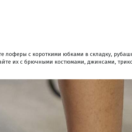
те лоферы с короткими юбками в складку, рубаш
айте их с брючными костюмами, джинсами, трик