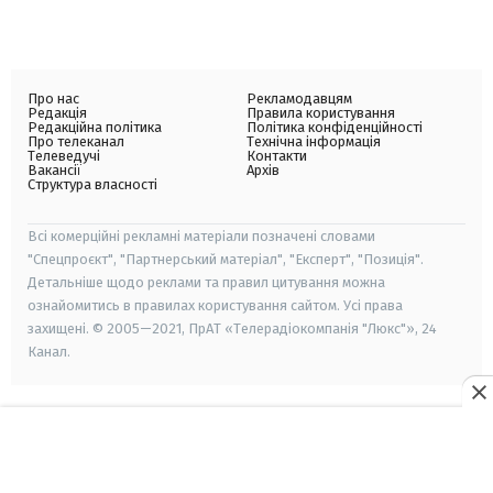
Про нас
Рекламодавцям
Редакція
Правила користування
Редакційна політика
Політика конфіденційності
Про телеканал
Технічна інформація
Телеведучі
Контакти
Вакансії
Архів
Структура власності
Всі комерційні рекламні матеріали позначені словами
"Спецпроєкт", "Партнерський матеріал", "Експерт", "Позиція".
Детальніше щодо реклами та правил цитування можна
ознайомитись в правилах користування сайтом. Усі права
захищені. © 2005—2021, ПрАТ «Телерадіокомпанія "Люкс"», 24
Канал.