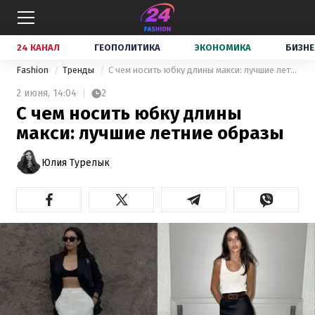
24 КАНАЛ
ГЕОПОЛИТИКА
ЭКОНОМИКА
БИЗНЕ
Fashion
Тренды
С чем носить юбку длины макси: лучшие летние образы
2 июня,
14:04
2
С чем носить юбку длины
макси: лучшие летние образы
Юлия Турелык