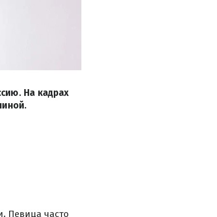
сию. На кадрах
пиной.
и. Певица часто