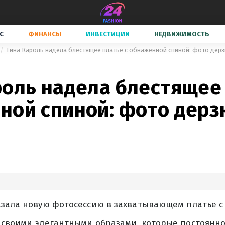
С
ФИНАНСЫ
ИНВЕСТИЦИИ
НЕДВИЖИМОСТЬ
Тина Кароль надела блестящее платье с обнаженной спиной: фото дерз
роль надела блестящее 
ной спиной: фото дерз
азала новую фотосессию в захватывающем платье с
 своими элегантными образами, которые постоянн