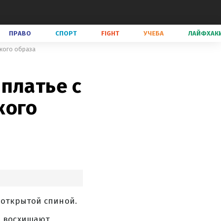
ПРАВО
СПОРТ
FIGHT
УЧЕБА
ЛАЙФХАК
кого образа
платье с
кого
 открытой спиной.
о восхищают