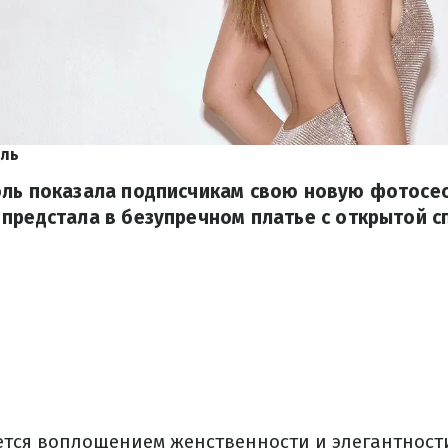
оль
оль показала подписчикам свою новую фотосес
предстала в безупречном платье с открытой с
ется воплощением женственности и элегантност