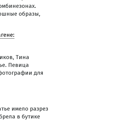
комбинезонах.
кошные образы,
гене:
иков, Тина
ье. Певица
 фотографии для
тье имело разрез
брела в бутике