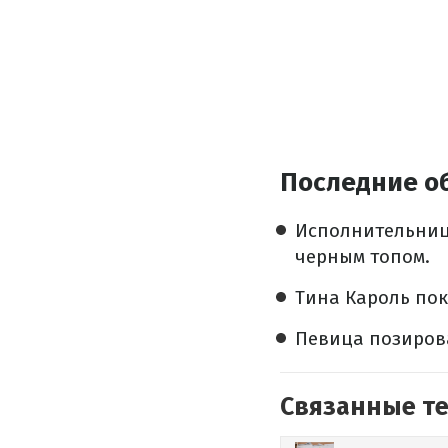
Последние о
Исполнительниц
черным топом.
Тина Кароль по
Певица позиро
Связанные т