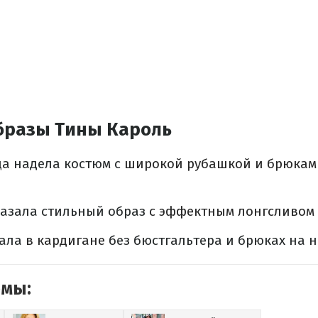
бразы Тины Кароль
а надела костюм с
широкой рубашкой и брюкам
казала стильный образ
с эффектным лонгсливом
вала
в кардигане
без бюстгальтера и брюках на н
емы: