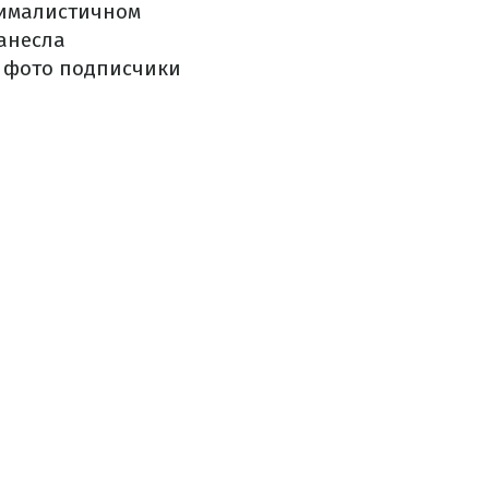
нималистичном
нанесла
е фото подписчики