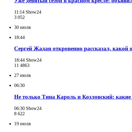
Уже девятый сезон в красном кресле: объяви
11:14
Show24
3 052
30 июля
18:44
Сергей Жадан откровенно рассказал, какой 
18:44
Show24
11 486
3
27 июля
06:30
Не только Тина Кароль и Козловский: каки
06:30
Show24
8 622
19 июля