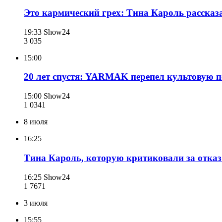
Это кармический грех: Тина Кароль рассказ
19:33
Show24
3 035
15:00
20 лет спустя: YARMAK перепел культовую 
15:00
Show24
1 034
1
8 июля
16:25
Тина Кароль, которую критиковали за отказ 
16:25
Show24
1 767
1
3 июля
15:55