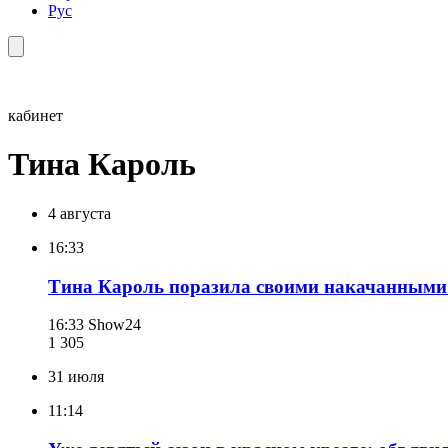
Рус
кабинет
Тина Кароль
4 августа
16:33
Тина Кароль поразила своими накачанными 
16:33
Show24
1 305
31 июля
11:14