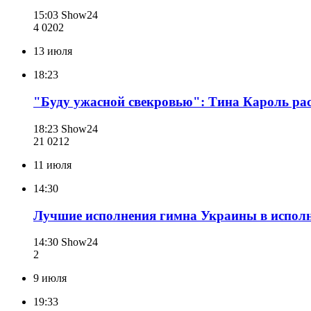
15:03
Show24
4 020
2
13 июля
18:23
"Буду ужасной свекровью": Тина Кароль рас
18:23
Show24
21 021
2
11 июля
14:30
Лучшие исполнения гимна Украины в исполн
14:30
Show24
2
9 июля
19:33