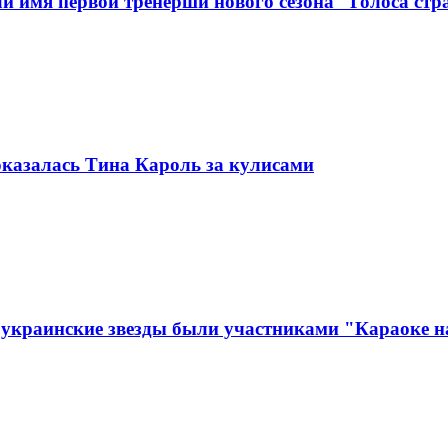
ли имя первой тренерши нового сезона "Голоса ст
оказалась Тина Кароль за кулисами
е украинские звезды были участниками "Караоке 