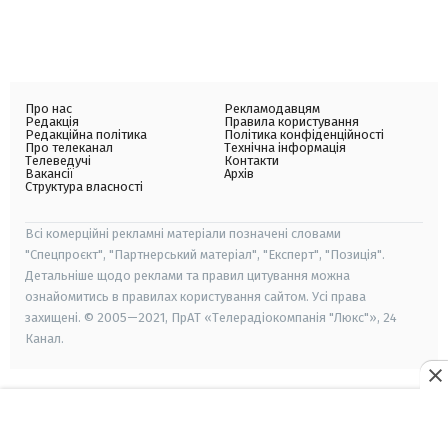
Про нас
Рекламодавцям
Редакція
Правила користування
Редакційна політика
Політика конфіденційності
Про телеканал
Технічна інформація
Телеведучі
Контакти
Вакансії
Архів
Структура власності
Всі комерційні рекламні матеріали позначені словами
"Спецпроєкт", "Партнерський матеріал", "Експерт", "Позиція".
Детальніше щодо реклами та правил цитування можна
ознайомитись в правилах користування сайтом. Усі права
захищені. © 2005—2021, ПрАТ «Телерадіокомпанія "Люкс"», 24
Канал.