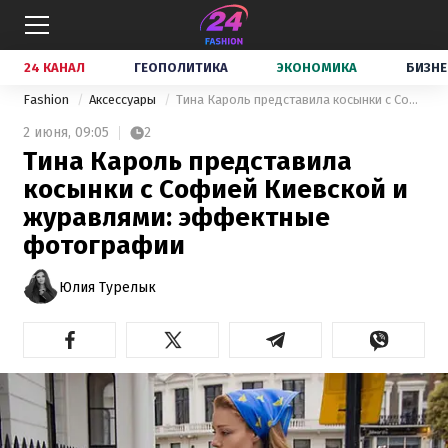
24 КАНАЛ
ГЕОПОЛИТИКА
ЭКОНОМИКА
БИЗНЕ
Fashion
Аксессуары
Тина Кароль представила косынки с Софией Киевской и журавлями: эффектные фотографии
2 июня,
09:05
2
Тина Кароль представила
косынки с Софией Киевской и
журавлями: эффектные
фотографии
Юлия Турелык