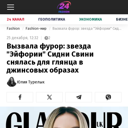
24 КАНАЛ
ГЕОПОЛИТИКА
ЭКОНОМИКА
БИЗНЕ
Fashion
Fashion-мир
Вызвала фурор: звезда "Эйфории" Сидни Свини снялась для глянца в джинсовых образах
25 декабря,
12:32
2
Вызвала фурор: звезда
"Эйфории" Сидни Свини
снялась для глянца в
джинсовых образах
Юлия Турелык