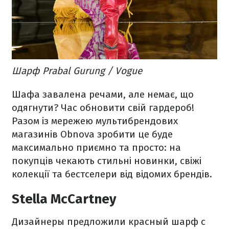
Шарф Prabal Gurung / Vogue
Шафа завалена речами, але немає, що
одягнути? Час обновити свій гардероб!
Разом із мережею мультибрендових
магазинів Obnova зробити це буде
максимально приємно та просто: на
покупців чекають стильні новинки, свіжі
колекції та бестселери від відомих брендів.
Stella McCartney
Дизайнеры предложили красный шарф с