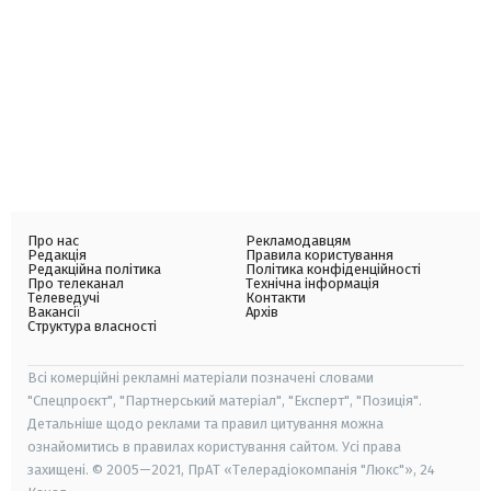
Про нас
Рекламодавцям
Редакція
Правила користування
Редакційна політика
Політика конфіденційності
Про телеканал
Технічна інформація
Телеведучі
Контакти
Вакансії
Архів
Структура власності
Всі комерційні рекламні матеріали позначені словами
"Спецпроєкт", "Партнерський матеріал", "Експерт", "Позиція".
Детальніше щодо реклами та правил цитування можна
ознайомитись в правилах користування сайтом. Усі права
захищені. © 2005—2021, ПрАТ «Телерадіокомпанія "Люкс"», 24