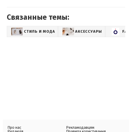
Связанные темы:
СТИЛЬ И МОДА
АКСЕССУАРЫ
FAS
Про нас
Рекламодавцям
Редакція
Правила користування