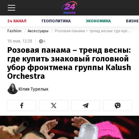
24 КАНАЛ
ГЕОПОЛИТИКА
ЭКОНОМИКА
БИЗНЕ
Fashion
Аксессуары
Розовая панама – тренд весны: где купить знаковый головной убор фронтмена группы Kalush Orchestra
16 мая,
12:28
4
Розовая панама – тренд весны:
где купить знаковый головной
убор фронтмена группы Kalush
Orchestra
Юлия Турелык