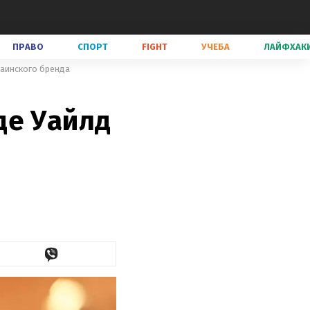
ПРАВО
СПОРТ
FIGHT
УЧЕБА
ЛАЙФХАК
раинского бренда
де Уайлд