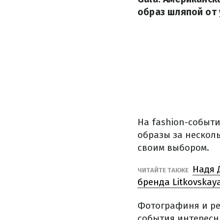
образ шляпой от 
На fashion-событ
образы за несколь
своим выбором.
Надя 
ЧИТАЙТЕ ТАКЖЕ
бренда Litkovskay
Фотографиня и ре
события интересн