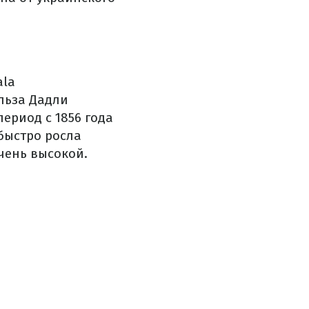
ala
льза Дадли
ериод с 1856 года
 быстро росла
чень высокой.