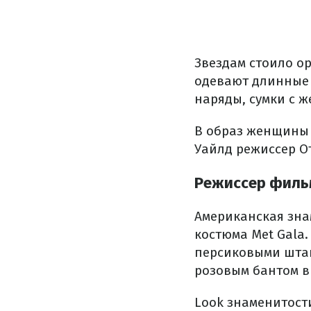
Звездам стоило о
одевают длинные 
наряды, сумки с 
В образ женщины 
Уайлд режиссер От
Режиссер фильм
Американская зна
костюма Met Gala
персиковыми штан
розовым бантом в 
Look знаменитост