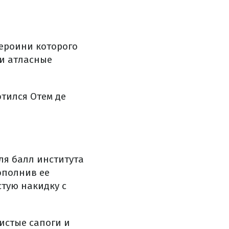
героини которого
ни атласные
тился Отем де
ля балл института
ополнив ее
стую накидку с
истые сапоги и