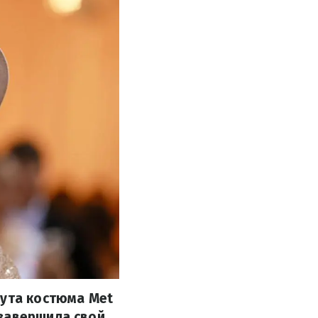
тута костюма Met
 завершила свой