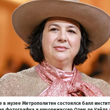
е в музее Метрополитен состоялся балл инсти
ая фотографка и кинорежиссер Отем де Уайлд