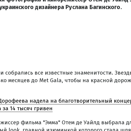
украинского дизайнера Руслана Багинского.
ии собрались все известные знаменитости. Звез
ко месяцев до Met Gala, чтобы на красной дорож
Дорофеева надела на благотворительный концер
a за 14 тысяч гривен
жиссер фильма "Эмма" Отем де Уайлд выбрала д
ый look, главной изюминкой которого стала шля