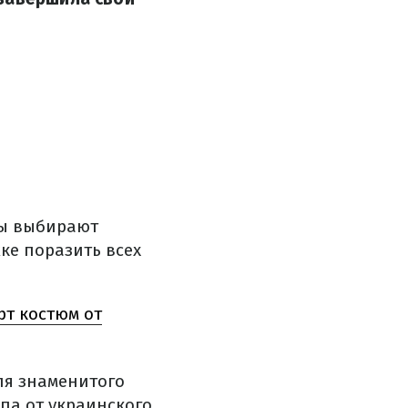
ды выбирают
ке поразить всех
т костюм от
ля знаменитого
па от украинского