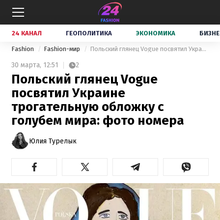
24 КАНАЛ
ГЕОПОЛИТИКА
ЭКОНОМИКА
БИЗНЕ
Fashion
Fashion-мир
Польский глянец Vogue посвятил Украине трогательную обложку с голубем мира: фото номера
30 марта,
12:51
2
Польский глянец Vogue
посвятил Украине
трогательную обложку с
голубем мира: фото номера
Юлия Турелык