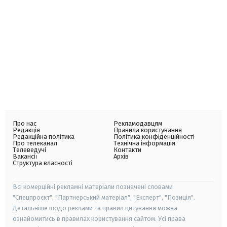
Про нас
Рекламодавцям
Редакція
Правила користування
Редакційна політика
Політика конфіденційності
Про телеканал
Технічна інформація
Телеведучі
Контакти
Вакансії
Архів
Структура власності
Всі комерційні рекламні матеріали позначені словами
"Спецпроєкт", "Партнерський матеріал", "Експерт", "Позиція".
Детальніше щодо реклами та правил цитування можна
ознайомитись в правилах користування сайтом. Усі права