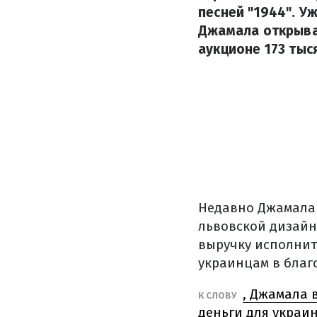
песней "1944". У
Джамала открывал
аукционе 173 тыс
Недавно Джамала 
львовской дизайн
выручку исполнит
украинцам в благ
, Джамала 
К СЛОВУ
деньги для украи