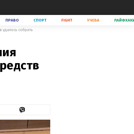
ПРАВО
СПОРТ
FIGHT
УЧЕБА
ЛАЙФХАК
в удалось собрать
ния
средств