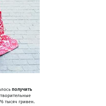
алось
получить
готворительные
76 тысяч гривен.