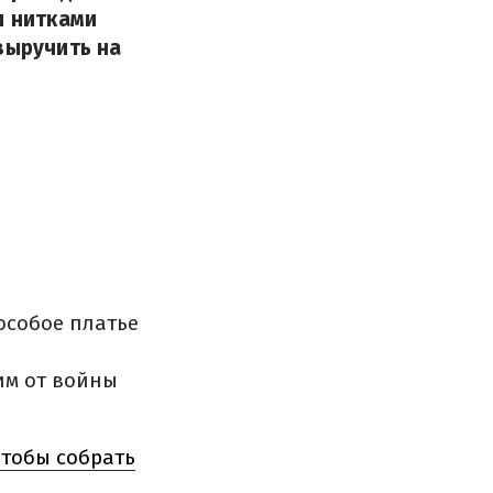
и нитками
выручить на
особое платье
им от войны
чтобы собрать