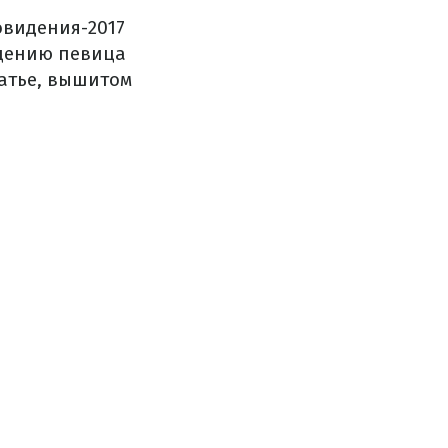
овидения-2017
бщению певица
латье, вышитом