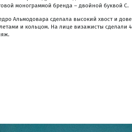
товой монограммой бренда – двойной буквой C.
едро Альмодовара сделала высокий хвост и дов
летами и кольцом. На лице визажисты сделали 4
ияж.