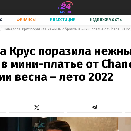
С
ФИНАНСЫ
ИНВЕСТИЦИИ
НЕДВИЖИМОСТЬ
Пенелопа Крус поразила нежным образом в мини-платье от Chanel из ко
а Крус поразила нежн
в мини-платье от Chane
и весна – лето 2022