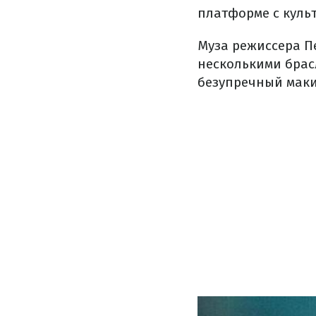
платформе с куль
Муза режиссера П
несколькими брас
безупречный мак