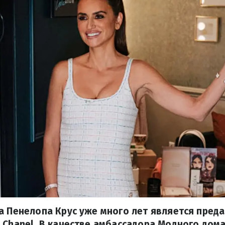
а Пенелопа Крус уже много лет является пред
 Chanel. В качестве амбассадора Модного дом