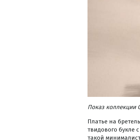
Показ коллекции C
Платье на бретель
твидового букле 
такой минималист