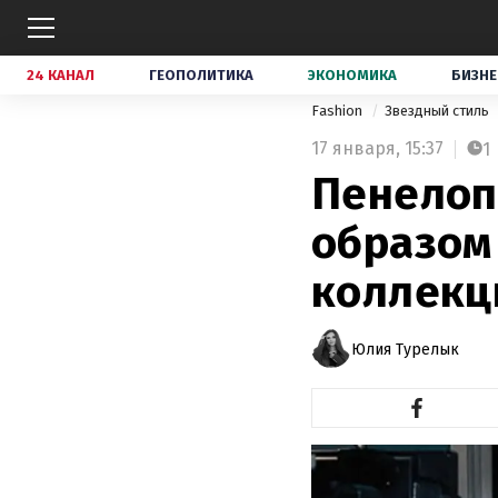
24 КАНАЛ
ГЕОПОЛИТИКА
ЭКОНОМИКА
БИЗНЕ
Fashion
Звездный стиль
17 января,
15:37
1
Пенелоп
образом 
коллекци
Юлия Турелык