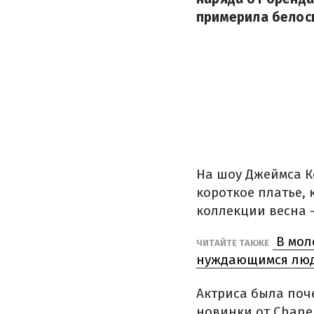
примерила белосн
На шоу Джеймса К
короткое платье,
коллекции весна –
В мол
ЧИТАЙТЕ ТАКЖЕ
нуждающимся люд
Актриса была поче
новинки от Chanel