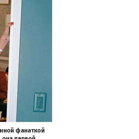
анной фанаткой
а она первой