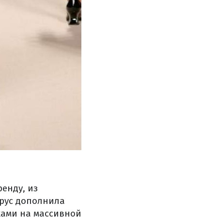
енду, из
Крус дополнила
ками на массивной