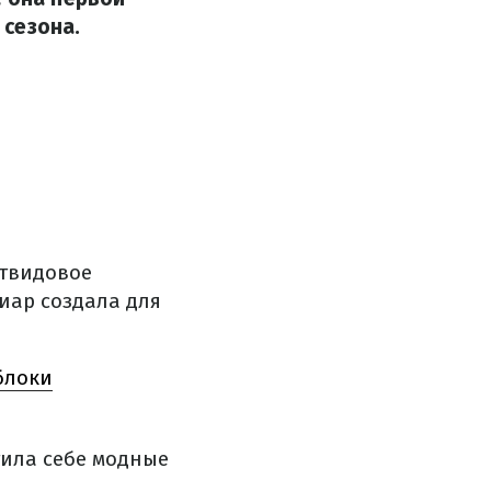
 сезона.
 твидовое
иар создала для
блоки
тила себе модные