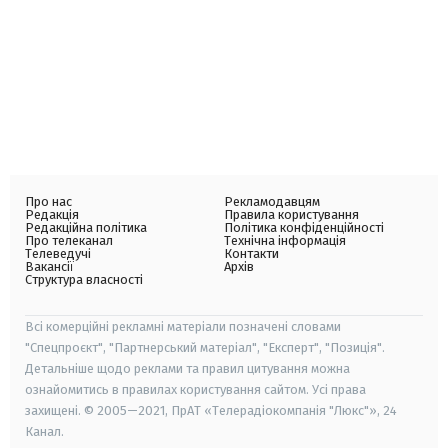
Про нас
Рекламодавцям
Редакція
Правила користування
Редакційна політика
Політика конфіденційності
Про телеканал
Технічна інформація
Телеведучі
Контакти
Вакансії
Архів
Структура власності
Всі комерційні рекламні матеріали позначені словами
"Спецпроєкт", "Партнерський матеріал", "Експерт", "Позиція".
Детальніше щодо реклами та правил цитування можна
ознайомитись в правилах користування сайтом. Усі права
захищені. © 2005—2021, ПрАТ «Телерадіокомпанія "Люкс"», 24
Канал.