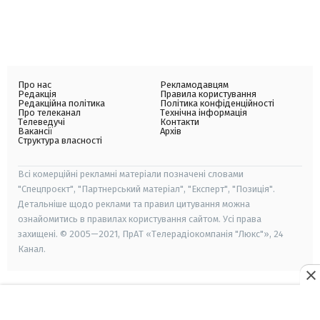
Про нас
Рекламодавцям
Редакція
Правила користування
Редакційна політика
Політика конфіденційності
Про телеканал
Технічна інформація
Телеведучі
Контакти
Вакансії
Архів
Структура власності
Всі комерційні рекламні матеріали позначені словами
"Спецпроєкт", "Партнерський матеріал", "Експерт", "Позиція".
Детальніше щодо реклами та правил цитування можна
ознайомитись в правилах користування сайтом. Усі права
захищені. © 2005—2021, ПрАТ «Телерадіокомпанія "Люкс"», 24
Канал.