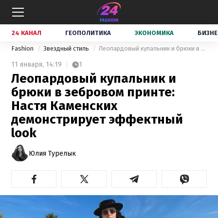
24 КАНАЛ
ГЕОПОЛИТИКА
ЭКОНОМИКА
БИЗНЕ
Fashion
Звездный стиль
Леопардовый купальник и брюки в зебровом принте: Настя Каменских демонстрирует эффектный look
11 января,
14:19
1
Леопардовый купальник и
брюки в зебровом принте:
Настя Каменских
демонстрирует эффектный
look
Юлия Турелык