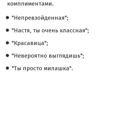
комплиментами.
"Непревзойденная";
"Настя, ты очень классная";
"Красавица";
"Невероятно выглядишь";
"Ты просто милашка".