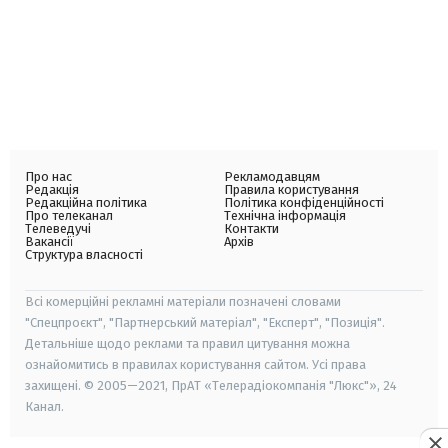
Про нас
Рекламодавцям
Редакція
Правила користування
Редакційна політика
Політика конфіденційності
Про телеканал
Технічна інформація
Телеведучі
Контакти
Вакансії
Архів
Структура власності
Всі комерційні рекламні матеріали позначені словами
"Спецпроєкт", "Партнерський матеріал", "Експерт", "Позиція".
Детальніше щодо реклами та правил цитування можна
ознайомитись в правилах користування сайтом. Усі права
захищені. © 2005—2021, ПрАТ «Телерадіокомпанія "Люкс"», 24
Канал.