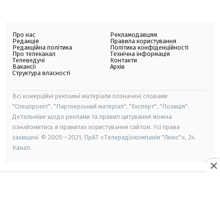
Про нас
Рекламодавцям
Редакція
Правила користування
Редакційна політика
Політика конфіденційності
Про телеканал
Технічна інформація
Телеведучі
Контакти
Вакансії
Архів
Структура власності
Всі комерційні рекламні матеріали позначені словами
"Спецпроєкт", "Партнерський матеріал", "Експерт", "Позиція".
Детальніше щодо реклами та правил цитування можна
ознайомитись в правилах користування сайтом. Усі права
захищені. © 2005—2021, ПрАТ «Телерадіокомпанія "Люкс"», 24
Канал.