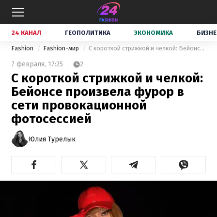
24 КАНАЛ
ГЕОПОЛИТИКА
ЭКОНОМИКА
БИЗНЕ
Fashion
Fashion-мир
С короткой стрижкой и челкой: Бейонсе произвела фурор в сети провокационной фотосессией
7 февраля,
17:25
2
С короткой стрижкой и челкой:
Бейонсе произвела фурор в
сети провокационной
фотосессией
Юлия Турелык