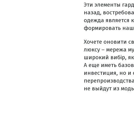
Эти элементы гар
назад, востребова
одежда является 
формировать наши
Хочете оновити св
люксу – мережа му
широкий вибір, які
А еще иметь базо
инвестиция, но и
перепроизводства.
не выйдут из моды