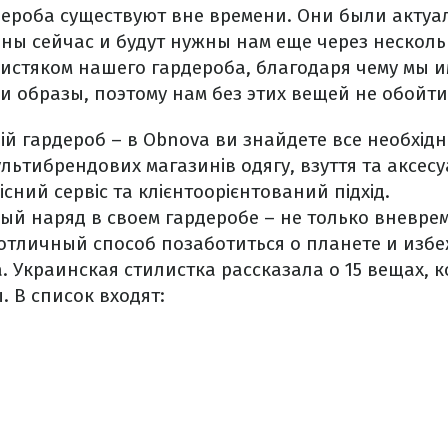
дероба существуют вне времени. Они были актуа
ны сейчас и будут нужны нам еще через несколь
кистяком нашего гардероба, благодаря чему мы 
 образы, поэтому нам без этих вещей не обойти
ій гардероб – в Obnova ви знайдете все необхідне
льтибрендових магазинів одягу, взуття та аксес
сний сервіс та клієнтоорієнтований підхід.
вый наряд в своем гардеробе – не только вневре
 отличный способ позаботиться о планете и изб
 Украинская стилистка рассказала о 15 вещах, 
. В список входят: