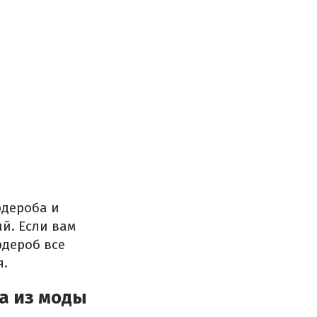
рдероба и
й. Если вам
рдероб все
я.
а из моды