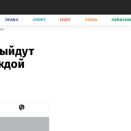
ПРАВО
СПОРТ
FIGHT
УЧЕБА
ЛАЙФХАК
шки
выйдут
ждой