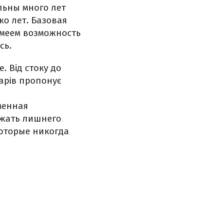
льны много лет
ко лет. Базовая
имеем возможность
сь.
. Від стоку до
уарів пропонує
менная
ежать лишнего
которые никогда