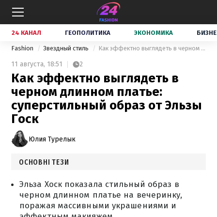
24 КАНАЛ
ГЕОПОЛИТИКА
ЭКОНОМИКА
БИЗНЕ
Fashion
Звездный стиль
Как эффектно выглядеть в черном длинном платье: суперстильный образ от Эльзы Госк
11 августа,
18:51
2
Как эффектно выглядеть в
черном длинном платье:
суперстильный образ от Эльзы
Госк
Юлия Турелык
ОСНОВНІ ТЕЗИ
Эльза Хоск показала стильный образ в
черном длинном платье на вечеринку,
поражая массивными украшениями и
эффектным макияжем.