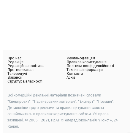
Про нас
Рекламодавцям
Редакція
Правила користування
Редакційна політика
Політика конфіденційності
Про телеканал
Технічна інформація
Телеведучі
Контакти
Вакансії
Архів
Структура власності
Всі комерційні рекламні матеріали позначені словами
"Спецпроєкт", "Партнерський матеріал", "Експерт", "Позиція".
Детальніше щодо реклами та правил цитування можна
ознайомитись в правилах користування сайтом. Усі права
захищені. © 2005—2021, ПрАТ «Телерадіокомпанія "Люкс"», 24
Канал.