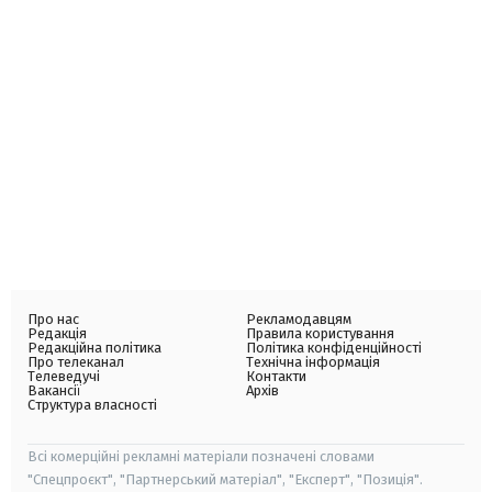
Про нас
Рекламодавцям
Редакція
Правила користування
Редакційна політика
Політика конфіденційності
Про телеканал
Технічна інформація
Телеведучі
Контакти
Вакансії
Архів
Структура власності
Всі комерційні рекламні матеріали позначені словами
"Спецпроєкт", "Партнерський матеріал", "Експерт", "Позиція".