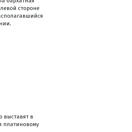
ла бархатная
 левой стороне
асполагавшийся
нии.
ю выставят в
ая платиновому