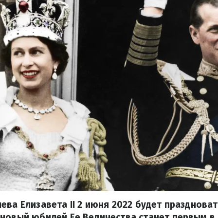
ева Елизавета II 2 июня 2022 будет праздноват
новый юбилей Ее Величества станет первым в