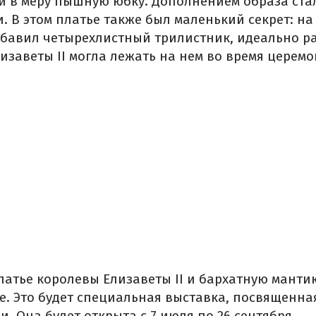
 и в меру пышную юбку. Дополнением образа ста
. В этом платье также был маленький секрет: на
бавил четырехлистный трилистник, идеально р
лизаветы II могла лежать на нем во время церемо
атье королевы Елизаветы II и бархатную манти
е. Это будет специальная выставка, посвященн
 Она будет открыта с 7 июля по 26 сентября.