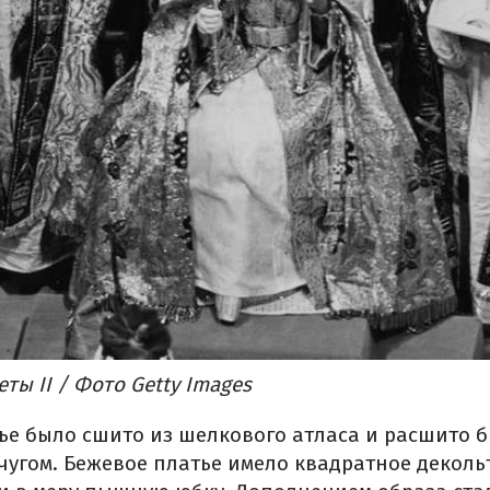
ты II / Фото Getty Images
ье было сшито из шелкового атласа и расшито 
чугом. Бежевое платье имело квадратное деколь