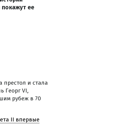
 покажут ее
а престол и стала
ь Георг VI,
шим рубеж в 70
ета II впервые