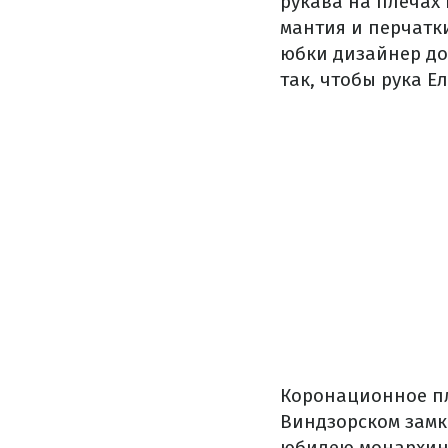
рукава на плечах
мантия и перчатки
юбки дизайнер до
так, чтобы рука Е
Коронационное пл
Виндзорском замк
юбилею монархини.