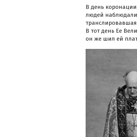
В день коронации
людей наблюдали 
транслировавшаяс
В тот день Ее Ве
он же шил ей плат