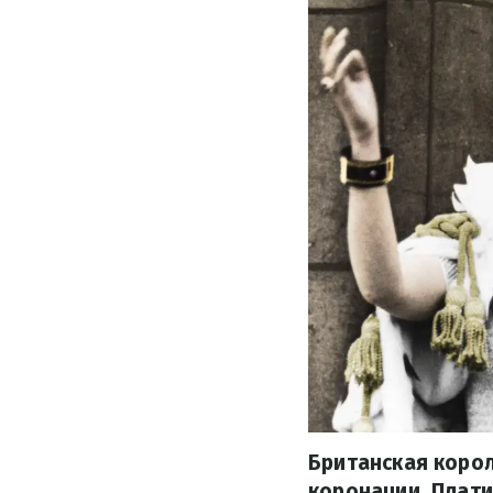
Британская корол
коронации. Плати