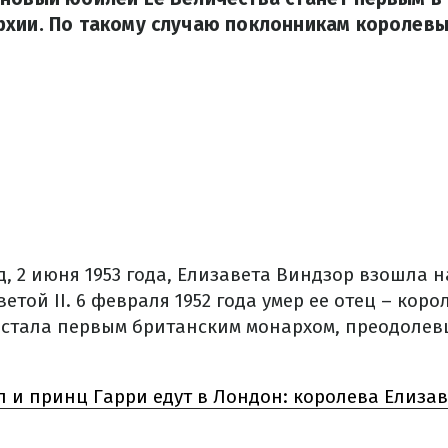
рхии. По такому случаю поклонникам королевы
д, 2 июня 1953 года, Елизавета Виндзор взошла н
той II. 6 февраля 1952 года умер ее отец – корол
 стала первым британским монархом, преодолев
 и принц Гарри едут в Лондон: королева Елизав