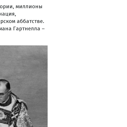
тории, миллионы
нация,
рском аббатстве.
мана Гартнелла –