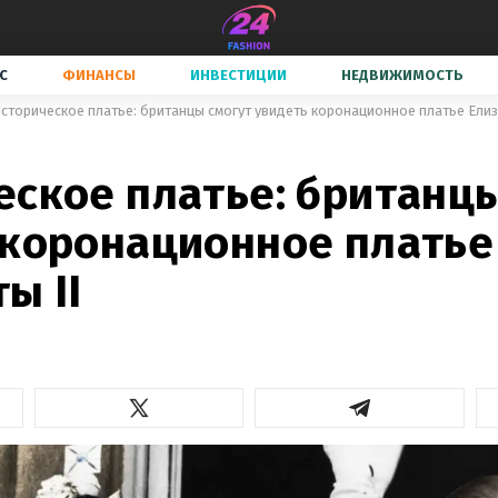
С
ФИНАНСЫ
ИНВЕСТИЦИИ
НЕДВИЖИМОСТЬ
сторическое платье: британцы смогут увидеть коронационное платье Елиз
еское платье: британцы
 коронационное платье
ы II