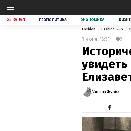
24 КАНАЛ
ГЕОПОЛИТИКА
ЭКОНОМИКА
БИЗНЕ
Fashion
Fashion-мир
И
1 июня,
15:31
2
Историч
увидеть
Елизавет
Ульяна Журба