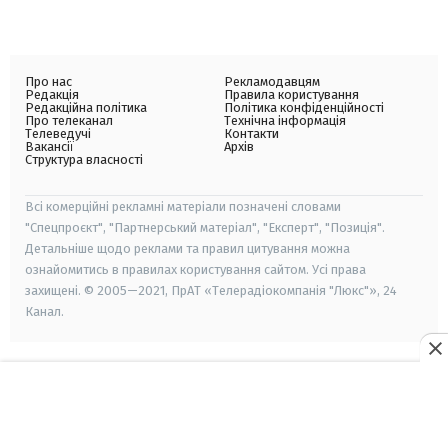
Про нас
Рекламодавцям
Редакція
Правила користування
Редакційна політика
Політика конфіденційності
Про телеканал
Технічна інформація
Телеведучі
Контакти
Вакансії
Архів
Структура власності
Всі комерційні рекламні матеріали позначені словами
"Спецпроєкт", "Партнерський матеріал", "Експерт", "Позиція".
Детальніше щодо реклами та правил цитування можна
ознайомитись в правилах користування сайтом. Усі права
захищені. © 2005—2021, ПрАТ «Телерадіокомпанія "Люкс"», 24
Канал.