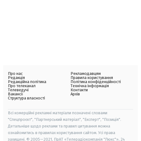
Про нас
Рекламодавцям
Редакція
Правила користування
Редакційна політика
Політика конфіденційності
Про телеканал
Технічна інформація
Телеведучі
Контакти
Вакансії
Архів
Структура власності
Всі комерційні рекламні матеріали позначені словами
"Спецпроєкт", "Партнерський матеріал", "Експерт", "Позиція".
Детальніше щодо реклами та правил цитування можна
ознайомитись в правилах користування сайтом. Усі права
захищені. © 2005—2021, ПрАТ «Телерадіокомпанія "Люкс"», 24