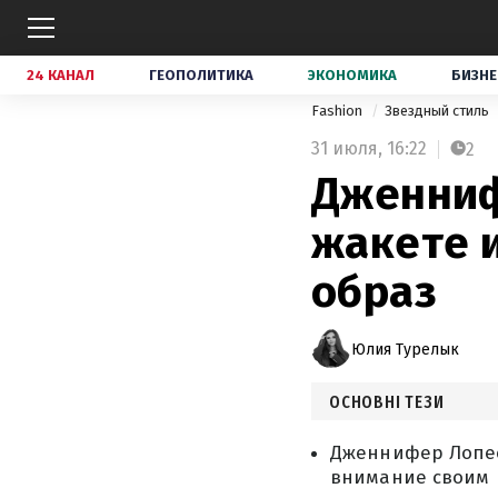
24 КАНАЛ
ГЕОПОЛИТИКА
ЭКОНОМИКА
БИЗНЕ
Fashion
Звездный стиль
31 июля,
16:22
2
Дженниф
жакете 
образ
Юлия Турелык
ОСНОВНІ ТЕЗИ
Дженнифер Лопес
внимание своим 