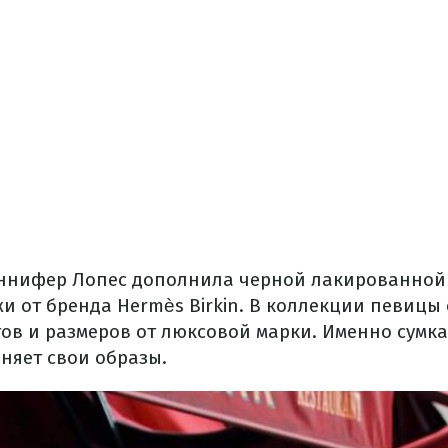
ннифер Лопес дополнила черной лакированной 
и от бренда Hermès Birkin. В коллекции певицы
тов и размеров от люксовой марки. Именно сумк
яет свои образы.