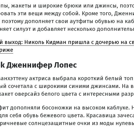
опы, жакеты и широкие брюки или джинсы, поэто
овать эти вещи между собой. Кроме того, Джен
 поэтому дополняет свои аутфиты обувью на каб
няет силуэт и добавляет несколько дополнитель
й выход: Николь Кидман пришла с дочерью на с
ариже
ok Дженнифер Лопес
Манхэттену актриса выбрала короткий белый топ
рый сочетала с широкими синими джинсами. На в
акет оверсайз белого цвета с интересными разр
тфит дополняли босоножки на высоком каблуке. Н
ля себя обувь бежевого цвета. Красавица зачес
оричневые солнцезащитные очки из моды нулевы