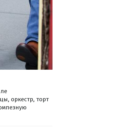
иле
ы, оркестр, торт
помпезную