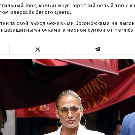
 стильный look, комбинируя короткий белый топ с 
том оверсайз белого цвета.
нила свой выход бежевыми босоножками на высоко
нцезащитными очками и черной сумкой от Hermès B