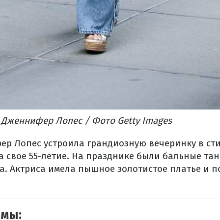
Дженнифер Лопес / Фото Getty Images
ер Лопес устроила
грандиозную вечеринку
в ст
 свое 55-летие. На празднике были бальные танц
ла. Актриса имела пышное золотистое платье и 
емы: