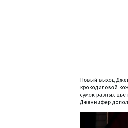
Новый выход Дже
крокодиловой кож
сумок разных цве
Дженнифер дополн