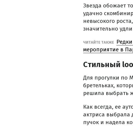
Звезда обожает т
удачно скомбинир
невысокого роста,
значительно удли
Редки
ЧИТАЙТЕ ТАКЖЕ
мероприятие в П
Стильный lo
Для прогулки по 
бретельках, кото
решила выбрать ж
Как всегда, ее ау
актриса выбрала д
пучок и надела к