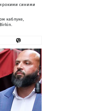
широкими синими
м каблуке,
irkin.