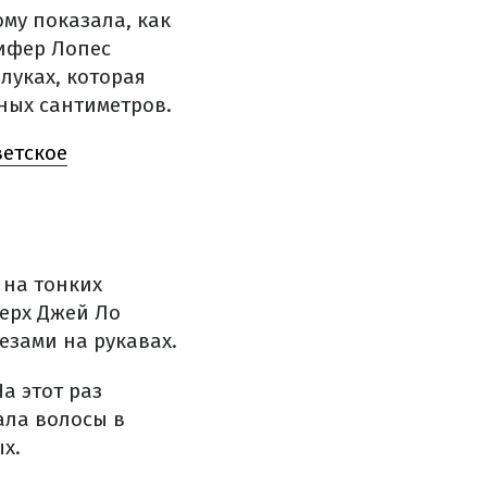
му показала, как
нифер Лопес
луках, которая
ных сантиметров.
ветское
 на тонких
ерх Джей Ло
езами на рукавах.
а этот раз
ала волосы в
х.