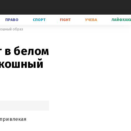
ПРАВО
СПОРТ
FIGHT
УЧЕБА
ЛАЙФХАК
кошный образ
 в белом
скошный
 привлекая