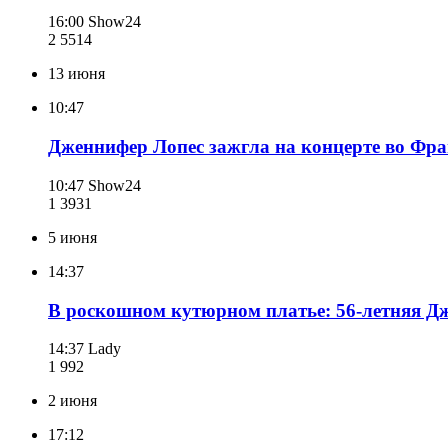
16:00
Show24
2 551
4
13 июня
10:47
Дженнифер Лопес зажгла на концерте во Фра
10:47
Show24
1 393
1
5 июня
14:37
В роскошном кутюрном платье: 56-летняя Д
14:37
Lady
1 992
2 июня
17:12