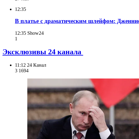
12:35
В платье с драматическим шлейфом: Дженниф
12:35
Show24
1
Эксклюзивы 24 канала
11:12
24 Канал
3 169
4