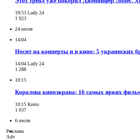
Этот тренд уже покорил Дженнифер Лопес, Хе
19:53
Lady 24
1 923
24 июля
14:04
Носит на концерты и в кино: 5 украинских 
14:04
Lady 24
1 288
10:15
Королева киноэкрана: 16 самых ярких фильм
10:15
Кино
1 037
6 июля
Реклама
Adv