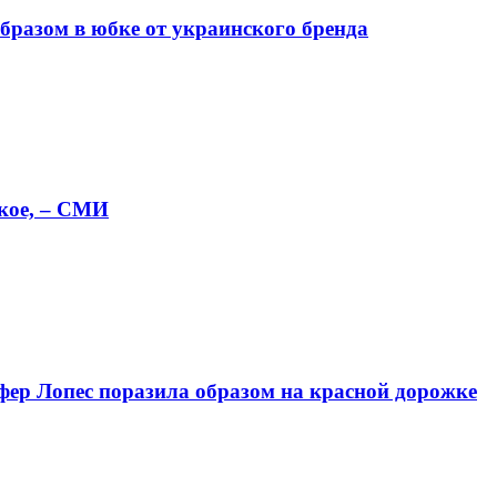
бразом в юбке от украинского бренда
кое, – СМИ
ифер Лопес поразила образом на красной дорожке