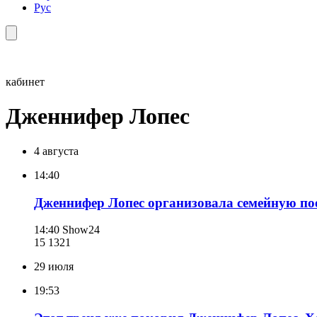
Рус
кабинет
Дженнифер Лопес
4 августа
14:40
Дженнифер Лопес организовала семейную пое
14:40
Show24
15 132
1
29 июля
19:53