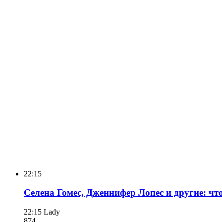
22:15
Селена Гомес, Дженнифер Лопес и другие: чт
22:15
Lady
874