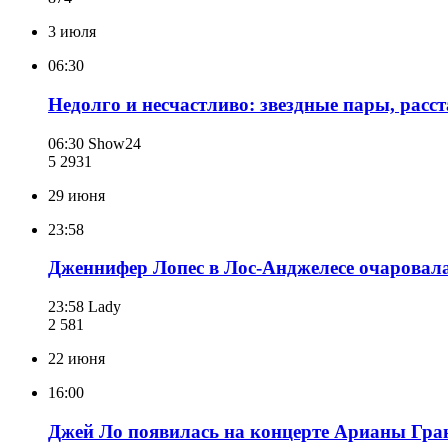
3 июля
06:30
Недолго и несчастливо: звездные пары, расс
06:30
Show24
5 293
1
29 июня
23:58
Дженнифер Лопес в Лос-Анджелесе очаровал
23:58
Lady
2 581
22 июня
16:00
Джей Ло появилась на концерте Арианы Гранд