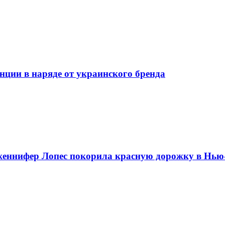
нции в наряде от украинского бренда
женнифер Лопес покорила красную дорожку в Нью