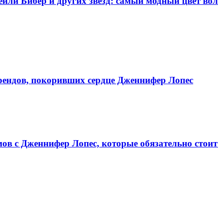
йли Бибер и других звезд: самый модный цвет воло
брендов, покоривших сердце Дженнифер Лопес
ов с Дженнифер Лопес, которые обязательно стоит