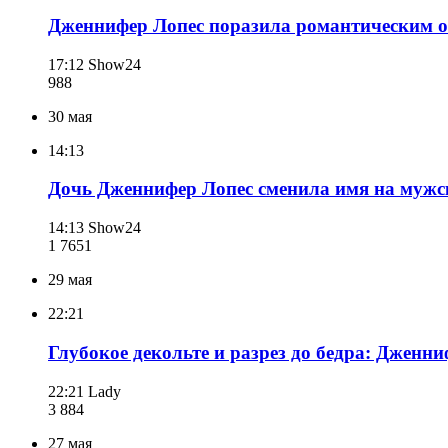
Дженнифер Лопес поразила романтическим о
17:12
Show24
988
30 мая
14:13
Дочь Дженнифер Лопес сменила имя на мужс
14:13
Show24
1 765
1
29 мая
22:21
Глубокое декольте и разрез до бедра: Дженн
22:21
Lady
3 884
27 мая