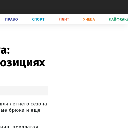
ПРАВО
СПОРТ
FIGHT
УЧЕБА
ЛАЙФХАК
a:
позициях
для летнего сезона
лые брюки и еще
ниц, предлагая