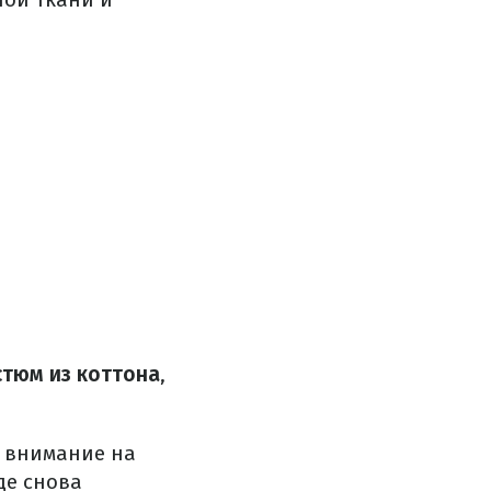
стюм из коттона
,
е внимание на
оде снова