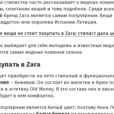
ме стилистка часто рассказывает о модных новин
ы, сочетание вещей и тому подобное. Среди всех
й бренд Zara является самым популярным. Вещи 
Миддлтон или королева Испании Летиция.
е вещи не стоит покупать в Zara: стилист дала 
то выбирает для себя молодежь и известные мод
ются самые модные новинки сезона.
купать в Zara
ует приобрести на лето стильный и функциона
енке
– бежевом. Он состоит из жилетки и брюк п
 в эстетику Old Money. В его составе лен и виск
будет в нем комфортно.
опулярным является белый цвет, поэтому Анна Л
ое внимание на
белых брюках
из текстурирован