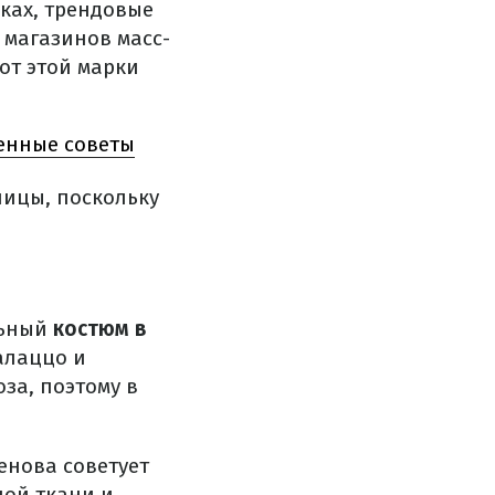
ках, трендовые
 магазинов масс-
от этой марки
ценные советы
ницы, поскольку
льный
костюм в
алаццо и
оза, поэтому в
енова советует
ной ткани и