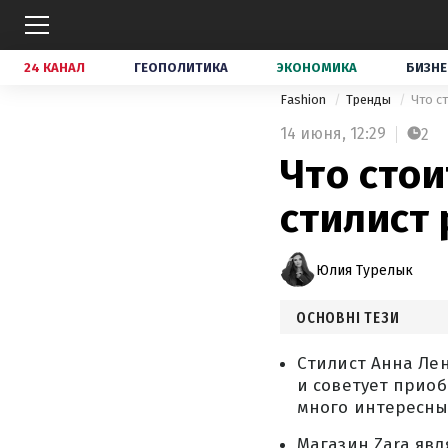
24 КАНАЛ
ГЕОПОЛИТИКА
ЭКОНОМИКА
БИЗНЕ
Fashion
Тренды
Что с
14 июня,
12:29
2
Что стои
стилист 
Юлия Турелык
ОСНОВНІ ТЕЗИ
Стилист Анна Лен
и советует прио
много интересны
Магазин Zara яв