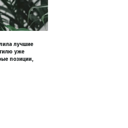
елила лучшие
стилю уже
рые позиции,