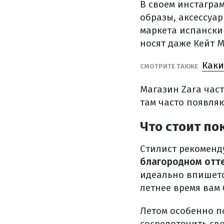
В своем инстагра
образы, аксессуар
маркета испански
носят даже Кейт 
Каки
СМОТРИТЕ ТАКЖЕ
Магазин Zara час
там часто появля
Что стоит по
Стилист рекоменд
благородном отт
идеально впишется
летнее время вам 
Летом особенно п
сосредоточить св