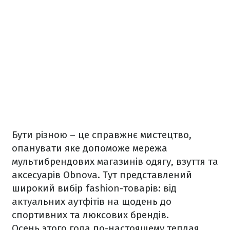
Бути різною – це справжнє мистецтво,
опанувати яке допоможе мережа
мультибрендових магазинів одягу, взуття та
аксесуарів Obnova. Тут представлений
широкий вибір fashion-товарів: від
актуальних аутфітів на щодень до
спортивних та люксових брендів.
Осень этого года по-настоящему теплая,