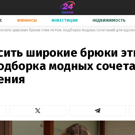
С
ФИНАНСЫ
ИНВЕСТИЦИИ
НЕДВИЖИМОСТЬ
 носить широкие брюки этим летом: подборка модных сочетаний для вдох
осить широкие брюки э
подборка модных сочет
ения