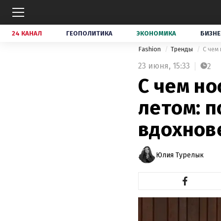
24 КАНАЛ
ГЕОПОЛИТИКА
ЭКОНОМИКА
БИЗНЕ
Fashion
Тренды
С чем
23 июня,
15:33
2
С чем н
летом: 
вдохнов
Юлия Турелык