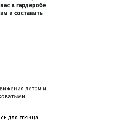
 вас в гардеробе
им и составить
вижения летом и
шковатыми
сь для глянца