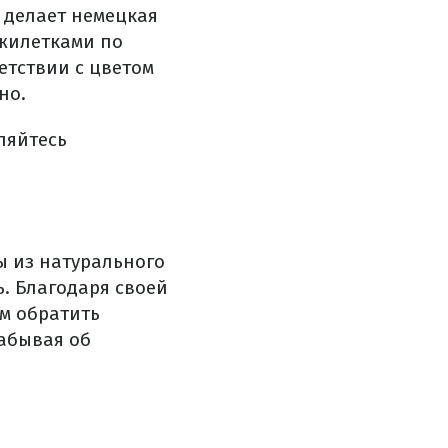
 делает немецкая
 жилетками по
етствии с цветом
но.
ляйтесь
ы из натурального
ь. Благодаря своей
ем обратить
забывая об