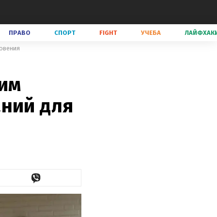
ПРАВО
СПОРТ
FIGHT
УЧЕБА
ЛАЙФХАК
новения
тим
аний для