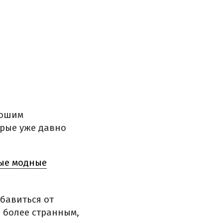
рошим
орые уже давно
ые модные
бавиться от
 более странным,