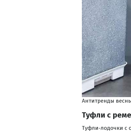
Антитренды весны 
Туфли с рем
Туфли-лодочки с о