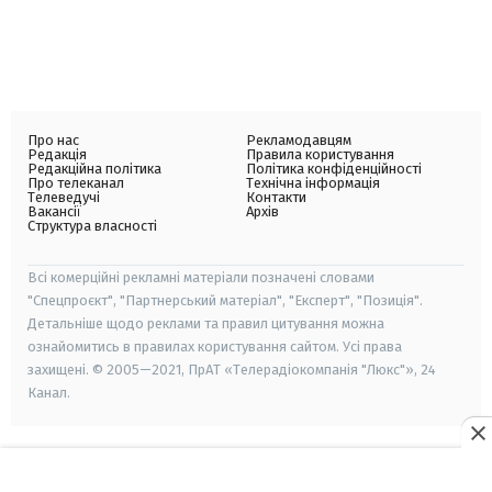
Про нас
Рекламодавцям
Редакція
Правила користування
Редакційна політика
Політика конфіденційності
Про телеканал
Технічна інформація
Телеведучі
Контакти
Вакансії
Архів
Структура власності
Всі комерційні рекламні матеріали позначені словами
"Спецпроєкт", "Партнерський матеріал", "Експерт", "Позиція".
Детальніше щодо реклами та правил цитування можна
ознайомитись в правилах користування сайтом. Усі права
захищені. © 2005—2021, ПрАТ «Телерадіокомпанія "Люкс"», 24
Канал.